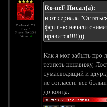
Ro-neF Писал(а):
и от сериала "Остатьс
ффигню начали снимат
Сообщений: 321
Темы: 7
У нас с: Nov 2009
нравится!!!!)))
Рейтинг:
4
Как я мог забыть про 
терпеть ненавижу, Ло
сумасводящий и вдурк
не согласен: все боль
до конца.