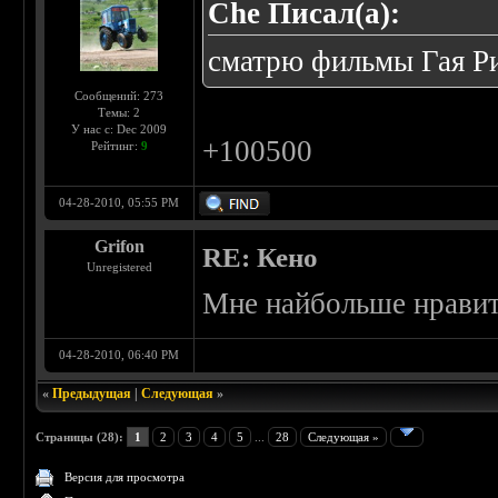
Che Писал(а):
сматрю фильмы Гая Ри
Сообщений: 273
Темы: 2
У нас с: Dec 2009
+100500
Рейтинг:
9
04-28-2010, 05:55 PM
Grifon
RE: Кено
Unregistered
Мне найбольше нравит
04-28-2010, 06:40 PM
«
Предыдущая
|
Следующая
»
Страницы (28):
1
2
3
4
5
...
28
Следующая »
Версия для просмотра