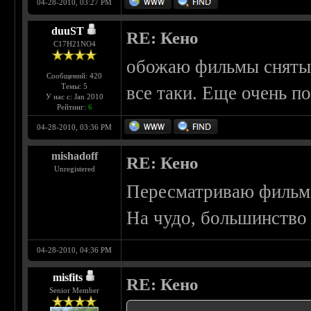
04-28-2010, 03:27 PM
duuST
RE: Кено
С17H21NO4
обожаю фильмы снятые 
Сообщений: 420
Темы: 5
все таки. Еще очень п
У нас с: Jan 2010
Рейтинг:
6
04-28-2010, 03:36 PM
mishadoff
RE: Кено
Unregistered
Пересматриваю филь
На чудо, большинство
04-28-2010, 04:36 PM
misfits
RE: Кено
Senior Member