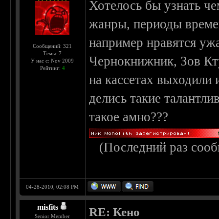
Хотелось бы узнать че
жанры, периоды време
например нравятся ужа
Сообщений: 321
Темы: 7
Чернокнижник, Зов Кту
У нас с: Nov 2009
Рейтинг:
4
на кассетах выходили 
делись такие талантл
такое амно???
(Последний раз сооб
04-28-2010, 02:08 PM
misfits
RE: Кено
Senior Member