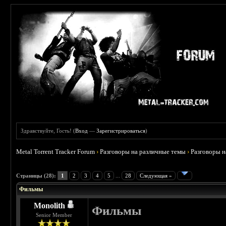
Здравствуйте, Гость! (
Вход
—
Зарегистрироваться
)
Metal Torrent Tracker Forum
›
Разговоры на различные темы
›
Разговоры 
 3.75
Страницы (28):
1
2
3
4
5
...
28
Следующая »
Фильмы
Monolith
Фильмы
Senior Member