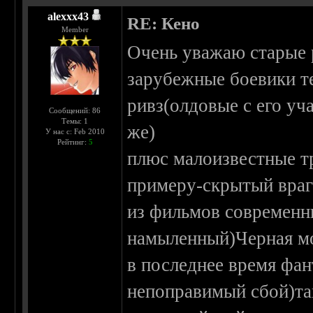
alexxx43
RE: Кено
Member
Очень уважаю старые 
зарубежные боевики т
ривз(олдовые с его уч
Сообщений: 86
Темы: 1
же)
У нас с: Feb 2010
Рейтинг:
5
плюс малоизвестные тр
примеру-скрытый враг
из фильмов современн
намыленный)Черная мо
в последнее время фан
непоправимый сбой)та