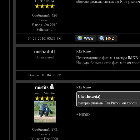
С17H21NO4
обожаю фильмы снятые по Кингу, конечн
Сообщений: 420
Темы: 5
У нас с: Jan 2010
Рейтинг:
6
04-28-2010, 03:36 PM
mishadoff
RE: Кено
Unregistered
Пересматриваю фильмы отсюда
IMDB
На чудо, большинство фильмов оч хор
04-28-2010, 04:36 PM
misfits
RE: Кено
Senior Member
Che Писал(а):
сматрю фильмы Гая Ритчи. он хорош.
+100500
Сообщений: 273
Темы: 2
У нас с: Dec 2009