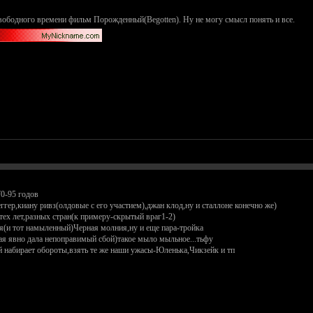
свободного времени фильм Порожденный(Begotten). Ну не могу смысл понять и все.
0-95 годов
гер,киану ривз(олдовые с его участием),джан клод,ну и сталлоне конечно же)
ех лет,разных стран(к примеру-скрытый враг1-2)
я(и тот намыленный)Черная молния,ну и еще пара-тройка
ая явно дала непоправимый сбой)такое мыло мыльное...тьфу
 набирает обороты,взять те же наши ужасы-Юленька,Чикзейк и тп