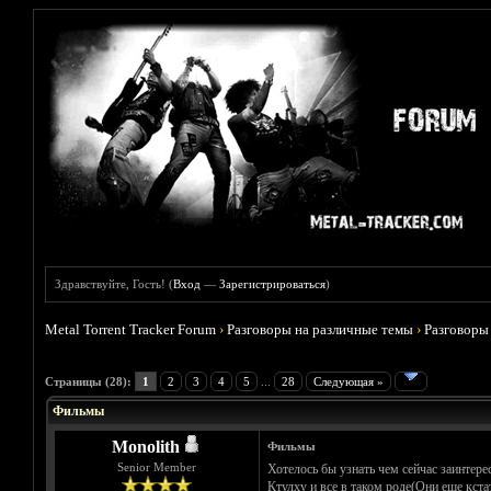
Здравствуйте, Гость! (
Вход
—
Зарегистрироваться
)
Metal Torrent Tracker Forum
›
Разговоры на различные темы
›
Разговоры
Голосов: 4 - Средняя оценка: 3.75
1
2
3
4
5
Страницы (28):
1
2
3
4
5
...
28
Следующая »
Фильмы
Monolith
Фильмы
Senior Member
Хотелось бы узнать чем сейчас заинтер
Ктулху и все в таком роде(Они еще кста