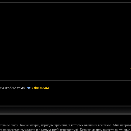
 на любые темы
›
Фильмы
есованы люди. Какие жанры, периоды времени, в которых вышли и все такое. Мне напри
те на кассетах выходили и с самым труЪ переводом)). Куда же делись такие талантливы