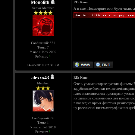
Monolith
RE: Кено
Senior Member
А и еще. Посмотрите если будет часик 
Сообщений: 321
Темы: 7
У нас с: Nov 2009
Рейтинг:
4
04-28-2010, 02:39 PM
alexxx43
RE: Кено
Member
Очень уважаю старые русские фильмы 7
зарубежные боевики тех же лет(шварцнег
плюс малоизвестные триллеры и ужасы т
из фильмов современных лет понравилс
в последнее время фантазия режиссерск
ну российский кинематограф наших дней
Сообщений: 86
Темы: 1
У нас с: Feb 2010
Рейтинг:
5