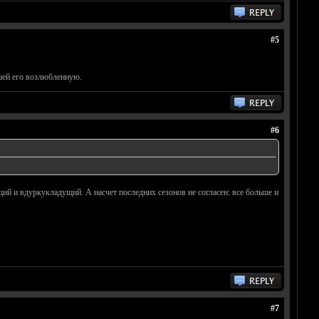
#5
шей его возлюбленную.
#6
й и вдуркукладущий. А насчет последних сезонов не согласен: все больше и
#7