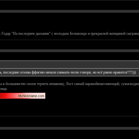
к Годар "На последнем дыхании" с молодым Бельмондо и прекрасной женщиной сыграв
ь, последние сезоны ффигню начали снимать чесно говоря, но всё равно нравится!!!!)))
лы в большинстве своем терпеть ненавижу, Лост самый паранойянагоняющий, сумасводящи
онца.