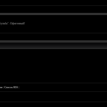
Бульба". Офигенный!
им
|
Список RSS
|