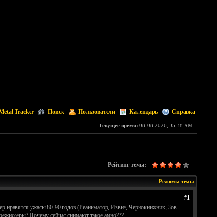
Metal Tracker
Поиск
Пользователи
Календарь
Справка
Текущее время:
08-08-2026, 05:38 AM
Рейтинг темы:
Режимы темы
#1
мер нравятся ужасы 80-90 годов (Реаниматор, Извне, Чернокнижник, Зов
е режиссеры? Почему сейчас снимают такое амно???