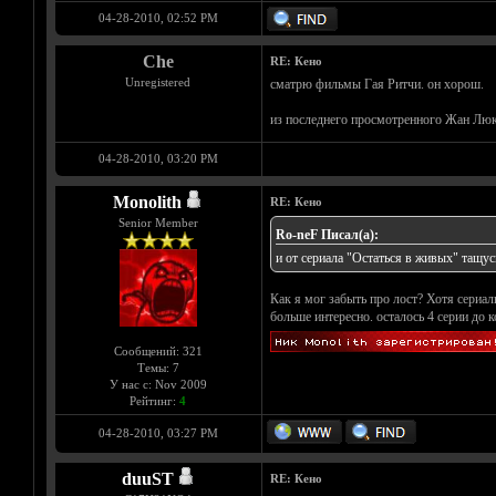
04-28-2010, 02:52 PM
Che
RE: Кено
Unregistered
сматрю фильмы Гая Ритчи. он хорош.
из последнего просмотренного Жан Лю
04-28-2010, 03:20 PM
Monolith
RE: Кено
Senior Member
Ro-neF Писал(а):
и от сериала "Остаться в живых" тащус
Как я мог забыть про лост? Хотя сериа
больше интересно. осталось 4 серии до к
Сообщений: 321
Темы: 7
У нас с: Nov 2009
Рейтинг:
4
04-28-2010, 03:27 PM
duuST
RE: Кено