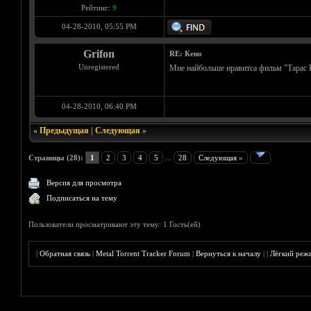
Рейтинг:
9
04-28-2010, 05:55 PM
Grifon
RE: Кено
Unregistered
Мне найбольше нравитса фильм "Тарас 
04-28-2010, 06:40 PM
«
Предыдущая
|
Следующая
»
Страницы (28):
1
2
3
4
5
...
28
Следующая »
Версия для просмотра
Подписаться на тему
Пользователи просматривают эту тему: 1 Гость(ей)
|
Обратная связь
|
Metal Torrent Tracker Forum
|
Вернуться к началу
|
|
Лёгкий реж