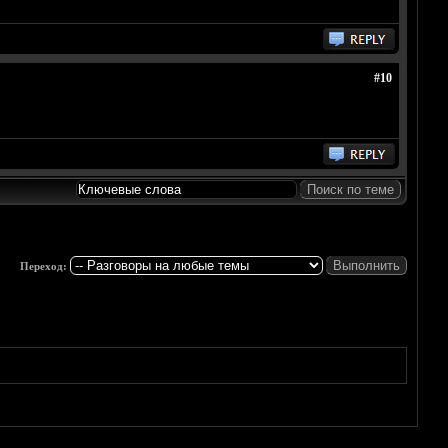
#10
Переход: