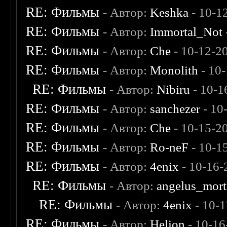
RE: Фильмы
- Автор:
Keshka
- 10-1
RE: Фильмы
- Автор:
Immortal_Not
RE: Фильмы
- Автор:
Che
- 10-12-2
RE: Фильмы
- Автор:
Monolith
- 10
RE: Фильмы
- Автор:
Nibiru
- 10-1
RE: Фильмы
- Автор:
sanchezer
- 10
RE: Фильмы
- Автор:
Che
- 10-15-2
RE: Фильмы
- Автор:
Ro-neF
- 10-1
RE: Фильмы
- Автор:
4enix
- 10-16-
RE: Фильмы
- Автор:
angelus_mort
RE: Фильмы
- Автор:
4enix
- 10-
RE: Фильмы
- Автор:
Helion
- 10-16