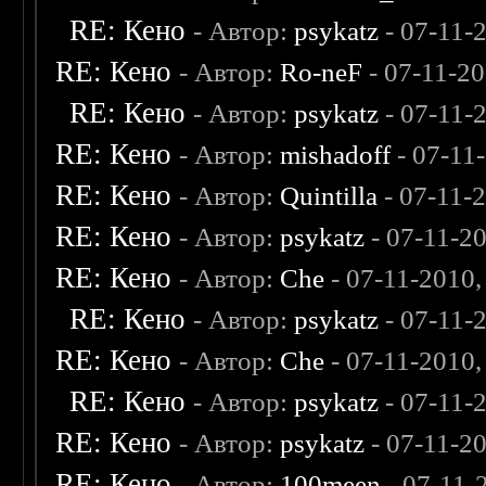
RE: Кено
- Автор:
psykatz
- 07-11-
RE: Кено
- Автор:
Ro-neF
- 07-11-2
RE: Кено
- Автор:
psykatz
- 07-11-
RE: Кено
- Автор:
mishadoff
- 07-11
RE: Кено
- Автор:
Quintilla
- 07-11-
RE: Кено
- Автор:
psykatz
- 07-11-2
RE: Кено
- Автор:
Che
- 07-11-2010
RE: Кено
- Автор:
psykatz
- 07-11-
RE: Кено
- Автор:
Che
- 07-11-2010
RE: Кено
- Автор:
psykatz
- 07-11-
RE: Кено
- Автор:
psykatz
- 07-11-2
RE: Кено
- Автор:
100meen
- 07-11-