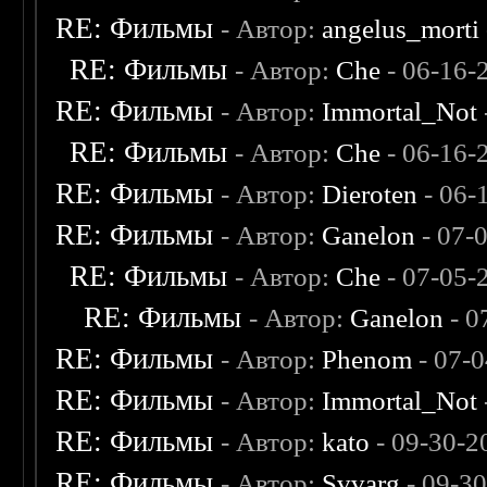
RE: Фильмы
- Автор:
angelus_morti
RE: Фильмы
- Автор:
Che
- 06-16-
RE: Фильмы
- Автор:
Immortal_Not
RE: Фильмы
- Автор:
Che
- 06-16-
RE: Фильмы
- Автор:
Dieroten
- 06-
RE: Фильмы
- Автор:
Ganelon
- 07-
RE: Фильмы
- Автор:
Che
- 07-05-
RE: Фильмы
- Автор:
Ganelon
- 0
RE: Фильмы
- Автор:
Phenom
- 07-
RE: Фильмы
- Автор:
Immortal_Not
RE: Фильмы
- Автор:
kato
- 09-30-2
RE: Фильмы
- Автор:
Svvarg
- 09-3