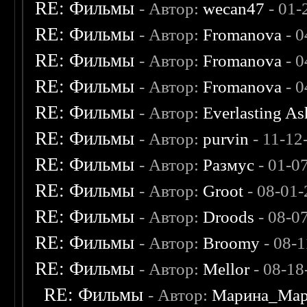
RE: Фильмы
- Автор:
wecan47
- 01-
RE: Фильмы
- Автор:
Fromanova
- 0
RE: Фильмы
- Автор:
Fromanova
- 0
RE: Фильмы
- Автор:
Fromanova
- 0
RE: Фильмы
- Автор:
Everlasting A
RE: Фильмы
- Автор:
purvin
- 11-12
RE: Фильмы
- Автор:
Размус
- 01-0
RE: Фильмы
- Автор:
Groot
- 08-01-
RE: Фильмы
- Автор:
Droods
- 08-0
RE: Фильмы
- Автор:
Broomy
- 08-
RE: Фильмы
- Автор:
Mellor
- 08-18
RE: Фильмы
- Автор:
Марина_Мар