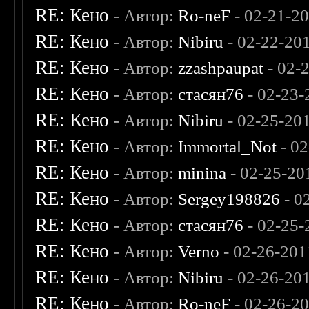
RE: Кено
- Автор:
Ro-neF
- 02-21-2
RE: Кено
- Автор:
Nibiru
- 02-22-20
RE: Кено
- Автор:
zzashpaupat
- 02-
RE: Кено
- Автор:
стасян76
- 02-23-
RE: Кено
- Автор:
Nibiru
- 02-25-20
RE: Кено
- Автор:
Immortal_Not
- 02
RE: Кено
- Автор:
minina
- 02-25-20
RE: Кено
- Автор:
Sergey198826
- 0
RE: Кено
- Автор:
стасян76
- 02-25-
RE: Кено
- Автор:
Verno
- 02-26-201
RE: Кено
- Автор:
Nibiru
- 02-26-20
RE: Кено
- Автор:
Ro-neF
- 02-26-2