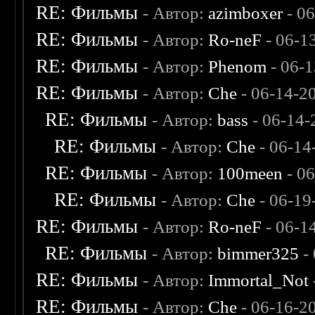
RE: Фильмы
- Автор:
azimboxer
- 0
RE: Фильмы
- Автор:
Ro-neF
- 06-1
RE: Фильмы
- Автор:
Phenom
- 06-
RE: Фильмы
- Автор:
Che
- 06-14-2
RE: Фильмы
- Автор:
bass
- 06-14-
RE: Фильмы
- Автор:
Che
- 06-14
RE: Фильмы
- Автор:
100meen
- 0
RE: Фильмы
- Автор:
Che
- 06-19
RE: Фильмы
- Автор:
Ro-neF
- 06-1
RE: Фильмы
- Автор:
bimmer325
-
RE: Фильмы
- Автор:
Immortal_Not
RE: Фильмы
- Автор:
Che
- 06-16-2