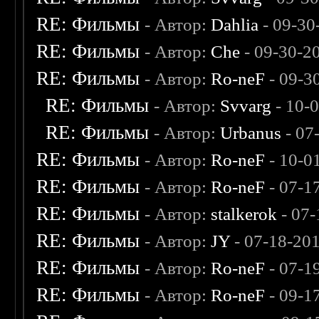
RE: Фильмы
- Автор:
Dahlia
- 09-30
RE: Фильмы
- Автор:
Che
- 09-30-2
RE: Фильмы
- Автор:
Ro-neF
- 09-3
RE: Фильмы
- Автор:
Svvarg
- 10-
RE: Фильмы
- Автор:
Urbanus
- 07
RE: Фильмы
- Автор:
Ro-neF
- 10-0
RE: Фильмы
- Автор:
Ro-neF
- 07-1
RE: Фильмы
- Автор:
stalkerok
- 07-
RE: Фильмы
- Автор:
JY
- 07-18-20
RE: Фильмы
- Автор:
Ro-neF
- 07-1
RE: Фильмы
- Автор:
Ro-neF
- 09-1