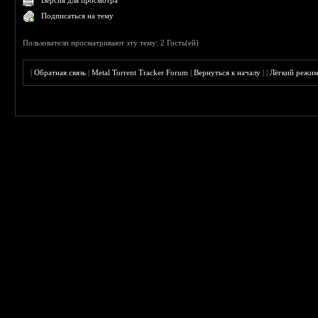
Версия для просмотра
Подписаться на тему
Пользователи просматривают эту тему: 2 Гость(ей)
|
Обратная связь
|
Metal Torrent Tracker Forum
|
Вернуться к началу
|
|
Лёгкий режи