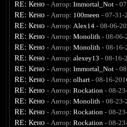
RE: Кено
- Автор:
Immortal_Not
- 07
RE: Кено
- Автор:
100meen
- 07-31-
RE: Кено
- Автор:
Alex14
- 08-06-2
RE: Кено
- Автор:
Monolith
- 08-06-
RE: Кено
- Автор:
Monolith
- 08-16-
RE: Кено
- Автор:
alexey13
- 08-16-
RE: Кено
- Автор:
Immortal_Not
- 08
RE: Кено
- Автор:
olhart
- 08-16-201
RE: Кено
- Автор:
Rockation
- 08-23
RE: Кено
- Автор:
Monolith
- 08-23-
RE: Кено
- Автор:
Rockation
- 08-23
RE: Кено
- Автор:
Rockation
- 08-23