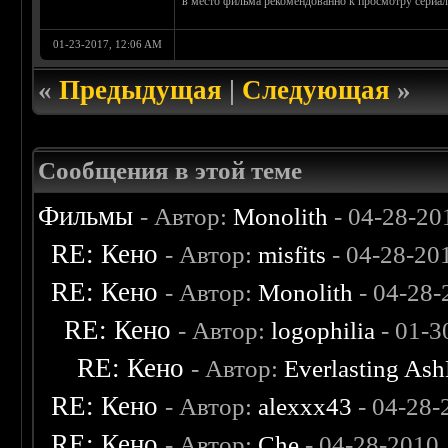
в место фильма рекомендованно к просмотру сериа
01-23-2017, 12:06 AM
«
Предыдущая
|
Следующая
»
Сообщения в этой теме
Фильмы
- Автор:
Monolith
- 04-28-20
RE: Кено
- Автор:
misfits
- 04-28-20
RE: Кено
- Автор:
Monolith
- 04-28-
RE: Кено
- Автор:
logophilia
- 01-3
RE: Кено
- Автор:
Everlasting As
RE: Кено
- Автор:
alexxx43
- 04-28-
RE: Кено
- Автор:
Che
- 04-28-2010