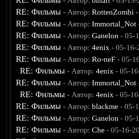
RE: Фильмы
- Автор:
olhart
- 05-15-
RE: Фильмы
- Автор:
RottenZombi
-
RE: Фильмы
- Автор:
Immortal_Not
RE: Фильмы
- Автор:
Ganelon
- 05-
RE: Фильмы
- Автор:
4enix
- 05-16-
RE: Фильмы
- Автор:
Ro-neF
- 05-1
RE: Фильмы
- Автор:
4enix
- 05-16
RE: Фильмы
- Автор:
Immortal_Not
RE: Фильмы
- Автор:
4enix
- 05-16
RE: Фильмы
- Автор:
blackme
- 05-
RE: Фильмы
- Автор:
Ganelon
- 05-
RE: Фильмы
- Автор:
Che
- 05-16-2