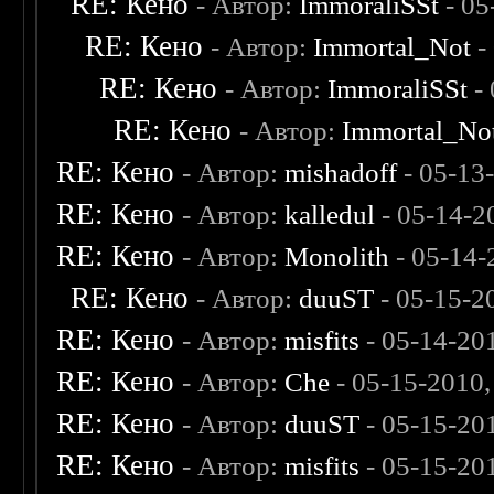
RE: Кено
- Автор:
ImmoraliSSt
- 05
RE: Кено
- Автор:
Immortal_Not
-
RE: Кено
- Автор:
ImmoraliSSt
- 
RE: Кено
- Автор:
Immortal_No
RE: Кено
- Автор:
mishadoff
- 05-13
RE: Кено
- Автор:
kalledul
- 05-14-2
RE: Кено
- Автор:
Monolith
- 05-14-
RE: Кено
- Автор:
duuST
- 05-15-2
RE: Кено
- Автор:
misfits
- 05-14-20
RE: Кено
- Автор:
Che
- 05-15-2010
RE: Кено
- Автор:
duuST
- 05-15-20
RE: Кено
- Автор:
misfits
- 05-15-20