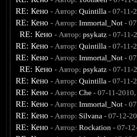
RE: Кено
- Автор:
Quintilla
- 07-11-
RE: Кено
- Автор:
Immortal_Not
- 07
RE: Кено
- Автор:
psykatz
- 07-11-
RE: Кено
- Автор:
Quintilla
- 07-11-
RE: Кено
- Автор:
Immortal_Not
- 07
RE: Кено
- Автор:
psykatz
- 07-11-
RE: Кено
- Автор:
Quintilla
- 07-11-
RE: Кено
- Автор:
Che
- 07-11-2010,
RE: Кено
- Автор:
Immortal_Not
- 0
RE: Кено
- Автор:
Silvana
- 07-12-2
RE: Кено
- Автор:
Rockation
- 07-12