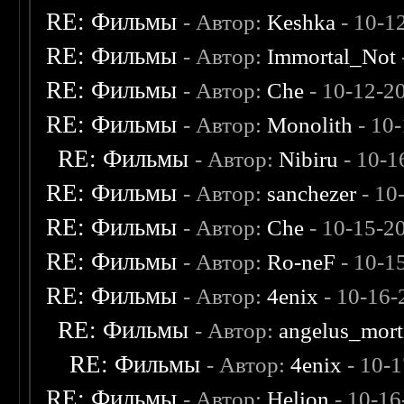
RE: Фильмы
- Автор:
Keshka
- 10-1
RE: Фильмы
- Автор:
Immortal_Not
RE: Фильмы
- Автор:
Che
- 10-12-2
RE: Фильмы
- Автор:
Monolith
- 10
RE: Фильмы
- Автор:
Nibiru
- 10-1
RE: Фильмы
- Автор:
sanchezer
- 10
RE: Фильмы
- Автор:
Che
- 10-15-2
RE: Фильмы
- Автор:
Ro-neF
- 10-1
RE: Фильмы
- Автор:
4enix
- 10-16-
RE: Фильмы
- Автор:
angelus_mort
RE: Фильмы
- Автор:
4enix
- 10-
RE: Фильмы
- Автор:
Helion
- 10-16