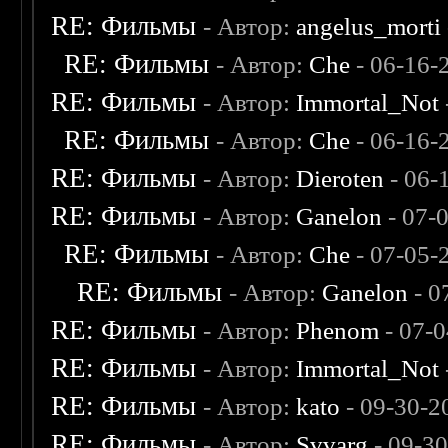
RE: Фильмы
- Автор:
angelus_morti
RE: Фильмы
- Автор:
Che
- 06-16-
RE: Фильмы
- Автор:
Immortal_Not
RE: Фильмы
- Автор:
Che
- 06-16-
RE: Фильмы
- Автор:
Dieroten
- 06-
RE: Фильмы
- Автор:
Ganelon
- 07-
RE: Фильмы
- Автор:
Che
- 07-05-
RE: Фильмы
- Автор:
Ganelon
- 0
RE: Фильмы
- Автор:
Phenom
- 07-
RE: Фильмы
- Автор:
Immortal_Not
RE: Фильмы
- Автор:
kato
- 09-30-2
RE: Фильмы
- Автор:
Svvarg
- 09-3