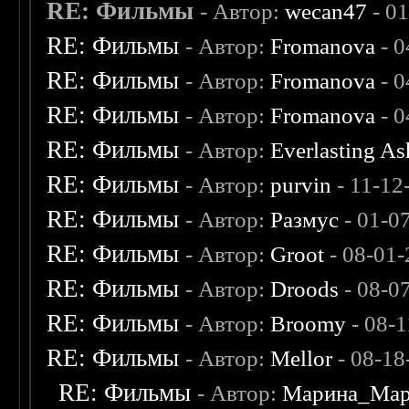
RE: Фильмы
- Автор:
wecan47
- 0
RE: Фильмы
- Автор:
Fromanova
- 0
RE: Фильмы
- Автор:
Fromanova
- 0
RE: Фильмы
- Автор:
Fromanova
- 0
RE: Фильмы
- Автор:
Everlasting A
RE: Фильмы
- Автор:
purvin
- 11-12
RE: Фильмы
- Автор:
Размус
- 01-0
RE: Фильмы
- Автор:
Groot
- 08-01-
RE: Фильмы
- Автор:
Droods
- 08-0
RE: Фильмы
- Автор:
Broomy
- 08-
RE: Фильмы
- Автор:
Mellor
- 08-18
RE: Фильмы
- Автор:
Марина_Мар