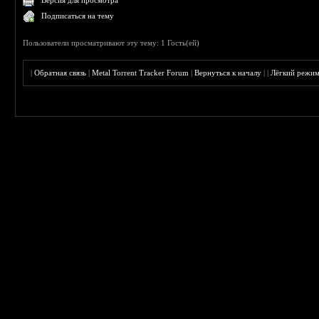
Версия для просмотра
Подписаться на тему
Пользователи просматривают эту тему: 1 Гость(ей)
|
Обратная связь
|
Metal Torrent Tracker Forum
|
Вернуться к началу
|
|
Лёгкий режи