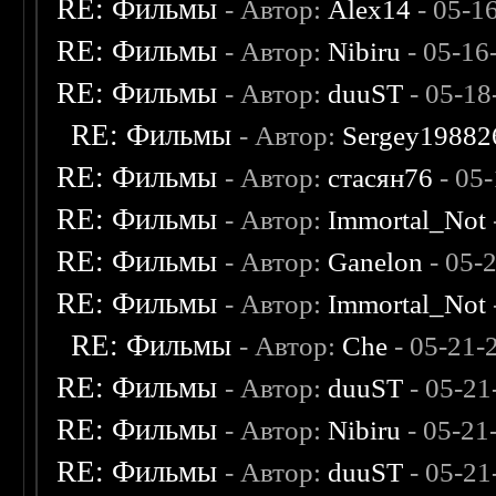
RE: Фильмы
- Автор:
Alex14
- 05-1
RE: Фильмы
- Автор:
Nibiru
- 05-16
RE: Фильмы
- Автор:
duuST
- 05-18
RE: Фильмы
- Автор:
Sergey19882
RE: Фильмы
- Автор:
стасян76
- 05
RE: Фильмы
- Автор:
Immortal_Not
RE: Фильмы
- Автор:
Ganelon
- 05-
RE: Фильмы
- Автор:
Immortal_Not
RE: Фильмы
- Автор:
Che
- 05-21-
RE: Фильмы
- Автор:
duuST
- 05-21
RE: Фильмы
- Автор:
Nibiru
- 05-21
RE: Фильмы
- Автор:
duuST
- 05-21