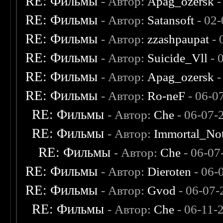
RE: Фильмы
- Автор:
Apag_ozersk
-
RE: Фильмы
- Автор:
Satansoft
- 02
RE: Фильмы
- Автор:
zzashpaupat
- 
RE: Фильмы
- Автор:
Suicide_Vll
- 
RE: Фильмы
- Автор:
Apag_ozersk
-
RE: Фильмы
- Автор:
Ro-neF
- 06-0
RE: Фильмы
- Автор:
Che
- 06-07-
RE: Фильмы
- Автор:
Immortal_No
RE: Фильмы
- Автор:
Che
- 06-07
RE: Фильмы
- Автор:
Dieroten
- 06-
RE: Фильмы
- Автор:
Gvod
- 06-07-
RE: Фильмы
- Автор:
Che
- 06-11-