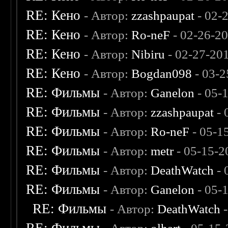
RE: Кено
- Автор:
zzashpaupat
- 02-
RE: Кено
- Автор:
Ro-neF
- 02-26-2
RE: Кено
- Автор:
Nibiru
- 02-27-20
RE: Кено
- Автор:
Bogdan098
- 03-2
RE: Фильмы
- Автор:
Ganelon
- 05-
RE: Фильмы
- Автор:
zzashpaupat
- 
RE: Фильмы
- Автор:
Ro-neF
- 05-1
RE: Фильмы
- Автор:
metr
- 05-15-2
RE: Фильмы
- Автор:
DeathWatch
- 
RE: Фильмы
- Автор:
Ganelon
- 05-
RE: Фильмы
- Автор:
DeathWatch
-