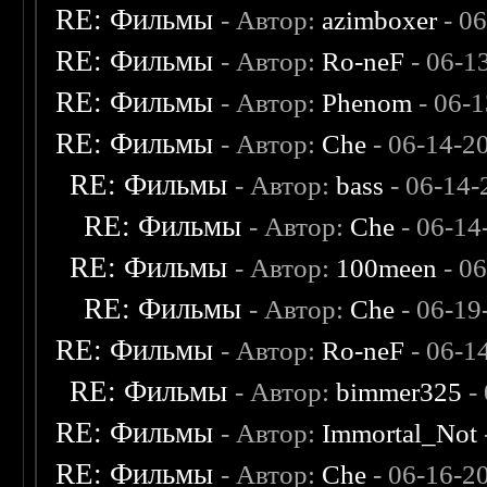
RE: Фильмы
- Автор:
azimboxer
- 0
RE: Фильмы
- Автор:
Ro-neF
- 06-1
RE: Фильмы
- Автор:
Phenom
- 06-
RE: Фильмы
- Автор:
Che
- 06-14-2
RE: Фильмы
- Автор:
bass
- 06-14-
RE: Фильмы
- Автор:
Che
- 06-14
RE: Фильмы
- Автор:
100meen
- 0
RE: Фильмы
- Автор:
Che
- 06-19
RE: Фильмы
- Автор:
Ro-neF
- 06-1
RE: Фильмы
- Автор:
bimmer325
-
RE: Фильмы
- Автор:
Immortal_Not
RE: Фильмы
- Автор:
Che
- 06-16-2