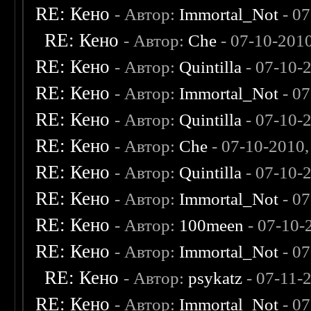
RE: Кено
- Автор:
Immortal_Not
- 07
RE: Кено
- Автор:
Che
- 07-10-201
RE: Кено
- Автор:
Quintilla
- 07-10-
RE: Кено
- Автор:
Immortal_Not
- 07
RE: Кено
- Автор:
Quintilla
- 07-10-
RE: Кено
- Автор:
Che
- 07-10-2010
RE: Кено
- Автор:
Quintilla
- 07-10-
RE: Кено
- Автор:
Immortal_Not
- 07
RE: Кено
- Автор:
100meen
- 07-10-
RE: Кено
- Автор:
Immortal_Not
- 07
RE: Кено
- Автор:
psykatz
- 07-11-
RE: Кено
- Автор:
Immortal_Not
- 07