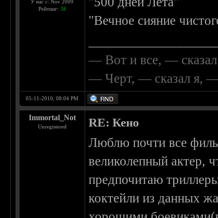
"500 дней Лета"
У нас с: Nov 2009
Рейтинг:
38
"Вечное сияние чистог
__________________
— Вот и все, — сказал
— Черт, — сказал я, 
05-11-2010, 08:04 PM
Immortal_Not
RE: Кено
Unregistered
Люблю почти все филь
великолепный актер, ч
предпочитаю триллеры
коктейли из данных жа
хорошими боевиками(в