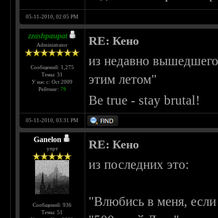
05-11-2010, 02:05 PM
zzashpaupat
RE: Кено
Administrator
из недавно вышедшего
Сообщений: 1,275
Темы: 31
этим летом"
У нас с: Oct 2009
Рейтинг:
79
Be true - stay brutal!
05-11-2010, 03:31 PM
Ganelon
RE: Кено
упрт
из последних это:
"Влюбись в меня, есл
Сообщений: 936
Темы: 51