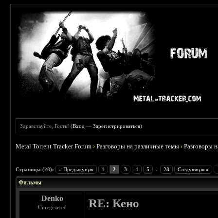
Здравствуйте, Гость! (
Вход
—
Зарегистрироваться
)
Metal Torrent Tracker Forum
›
Разговоры на различные темы
›
Разговоры 
 3.75
Страницы (28):
« Предыдущая
1
2
3
4
5
...
28
Следующая »
Фильмы
Denko
RE: Кено
Unregistered