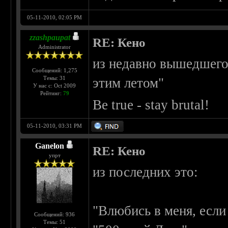
05-11-2010, 02:05 PM
zzashpaupat
RE: Кено
Administrator
из недавно вышедшего
Сообщений: 1,275
Темы: 31
этим летом"
У нас с: Oct 2009
Рейтинг:
79
Be true - stay brutal!
05-11-2010, 03:31 PM
Ganelon
RE: Кено
упрт
из последних это:
"Влюбись в меня, есл
Сообщений: 936
Темы: 51