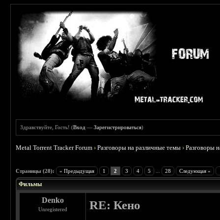
Здравствуйте, Гость! (
Вход
—
Зарегистрироваться
)
Metal Torrent Tracker Forum
›
Разговоры на различные темы
›
Разговоры 
 3.75
Страницы (28):
« Предыдущая
1
2
3
4
5
...
28
Следующая »
Фильмы
Denko
RE: Кено
Unregistered