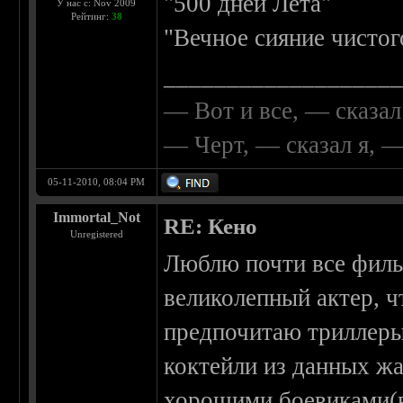
"500 дней Лета"
У нас с: Nov 2009
Рейтинг:
38
"Вечное сияние чистог
__________________
— Вот и все, — сказал
— Черт, — сказал я, 
05-11-2010, 08:04 PM
Immortal_Not
RE: Кено
Unregistered
Люблю почти все филь
великолепный актер, ч
предпочитаю триллеры
коктейли из данных жа
хорошими боевиками(в