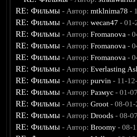
RE: Фильмы
- Автор:
mtklnima78
- 
RE: Фильмы
- Автор:
wecan47
- 01-
RE: Фильмы
- Автор:
Fromanova
- 0
RE: Фильмы
- Автор:
Fromanova
- 0
RE: Фильмы
- Автор:
Fromanova
- 0
RE: Фильмы
- Автор:
Everlasting A
RE: Фильмы
- Автор:
purvin
- 11-12
RE: Фильмы
- Автор:
Размус
- 01-0
RE: Фильмы
- Автор:
Groot
- 08-01-
RE: Фильмы
- Автор:
Droods
- 08-0
RE: Фильмы
- Автор:
Broomy
- 08-