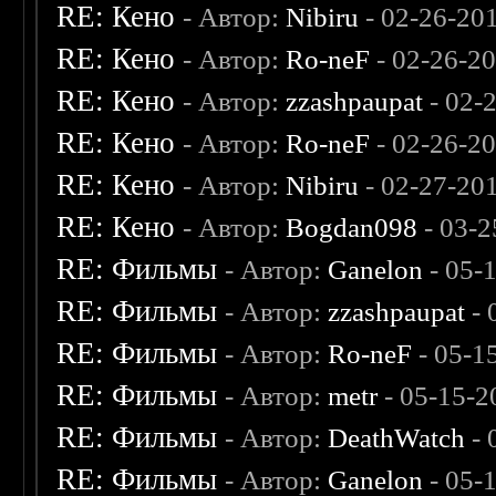
RE: Кено
- Автор:
Nibiru
- 02-26-20
RE: Кено
- Автор:
Ro-neF
- 02-26-2
RE: Кено
- Автор:
zzashpaupat
- 02-
RE: Кено
- Автор:
Ro-neF
- 02-26-2
RE: Кено
- Автор:
Nibiru
- 02-27-20
RE: Кено
- Автор:
Bogdan098
- 03-2
RE: Фильмы
- Автор:
Ganelon
- 05-
RE: Фильмы
- Автор:
zzashpaupat
- 
RE: Фильмы
- Автор:
Ro-neF
- 05-1
RE: Фильмы
- Автор:
metr
- 05-15-2
RE: Фильмы
- Автор:
DeathWatch
- 
RE: Фильмы
- Автор:
Ganelon
- 05-