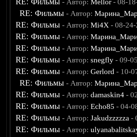
RE: Фильмы
- Автор:
Mellor
- 08-18
RE: Фильмы
- Автор:
Марина_Мар
RE: Фильмы
- Автор:
Mi4X
- 08-24
RE: Фильмы
- Автор:
Марина_Мари
RE: Фильмы
- Автор:
Марина_Мари
RE: Фильмы
- Автор:
snegfly
- 09-0
RE: Фильмы
- Автор:
Gerlord
- 10-0
RE: Фильмы
- Автор:
Марина_Мар
RE: Фильмы
- Автор:
damaskin4
- 0
RE: Фильмы
- Автор:
Echo85
- 04-0
RE: Фильмы
- Автор:
Jakudzzzzza
- 
RE: Фильмы
- Автор:
ulyanabalitska