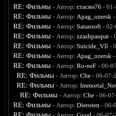
RE: Фильмы
- Автор:
стасян76
- 01
RE: Фильмы
- Автор:
Apag_ozersk
-
RE: Фильмы
- Автор:
Satansoft
- 02
RE: Фильмы
- Автор:
zzashpaupat
- 
RE: Фильмы
- Автор:
Suicide_Vll
- 
RE: Фильмы
- Автор:
Apag_ozersk
-
RE: Фильмы
- Автор:
Ro-neF
- 06-0
RE: Фильмы
- Автор:
Che
- 06-07-
RE: Фильмы
- Автор:
Immortal_No
RE: Фильмы
- Автор:
Che
- 06-07
RE: Фильмы
- Автор:
Dieroten
- 06-
RE: Фильмы
- Автор:
Gvod
- 06-07-