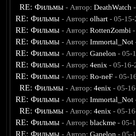
RE: Фильмы
- Автор:
DeathWatch
-
RE: Фильмы
- Автор:
olhart
- 05-15-
RE: Фильмы
- Автор:
RottenZombi
-
RE: Фильмы
- Автор:
Immortal_Not
RE: Фильмы
- Автор:
Ganelon
- 05-
RE: Фильмы
- Автор:
4enix
- 05-16-
RE: Фильмы
- Автор:
Ro-neF
- 05-1
RE: Фильмы
- Автор:
4enix
- 05-16
RE: Фильмы
- Автор:
Immortal_Not
RE: Фильмы
- Автор:
4enix
- 05-16
RE: Фильмы
- Автор:
blackme
- 05-
RE: Фильмы
- Автор:
Ganelon
- 05-