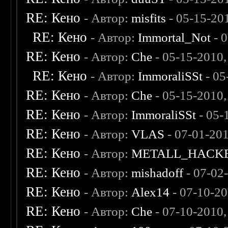
RE: Кено
- Автор:
misfits
- 05-15-20
RE: Кено
- Автор:
Immortal_Not
- 
RE: Кено
- Автор:
Che
- 05-15-2010
RE: Кено
- Автор:
ImmoraliSSt
- 05
RE: Кено
- Автор:
Che
- 05-15-2010
RE: Кено
- Автор:
ImmoraliSSt
- 05-
RE: Кено
- Автор:
VLAS
- 07-01-20
RE: Кено
- Автор:
METALL_HACK
RE: Кено
- Автор:
mishadoff
- 07-02
RE: Кено
- Автор:
Alex14
- 07-10-2
RE: Кено
- Автор:
Che
- 07-10-2010