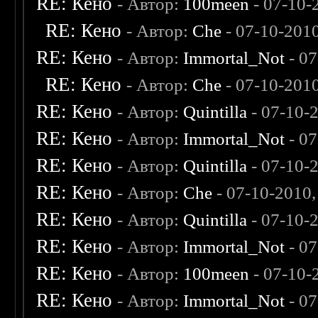
RE: Кено
- Автор:
100meen
- 07-10-
RE: Кено
- Автор:
Che
- 07-10-201
RE: Кено
- Автор:
Immortal_Not
- 07
RE: Кено
- Автор:
Che
- 07-10-201
RE: Кено
- Автор:
Quintilla
- 07-10-
RE: Кено
- Автор:
Immortal_Not
- 07
RE: Кено
- Автор:
Quintilla
- 07-10-
RE: Кено
- Автор:
Che
- 07-10-2010
RE: Кено
- Автор:
Quintilla
- 07-10-
RE: Кено
- Автор:
Immortal_Not
- 07
RE: Кено
- Автор:
100meen
- 07-10-
RE: Кено
- Автор:
Immortal_Not
- 07