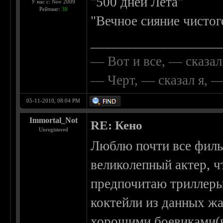
"500 дней Лета"
У нас с: Nov 2009
Рейтинг:
38
"Вечное сияние чистог
__________________
— Вот и все, — сказал
— Черт, — сказал я, 
05-11-2010, 08:04 PM
Immortal_Not
RE: Кено
Unregistered
Люблю почти все филь
великолепный актер, ч
предпочитаю триллеры
коктейли из данных жа
хорошими боевиками(в