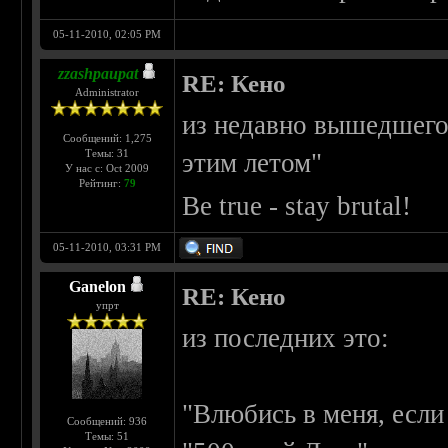
05-11-2010, 02:05 PM
zzashpaupat
RE: Кено
Administrator
из недавно вышедшего
Сообщений: 1,275
Темы: 31
этим летом"
У нас с: Oct 2009
Рейтинг:
79
Be true - stay brutal!
05-11-2010, 03:31 PM
Ganelon
RE: Кено
упрт
из последних это:
"Влюбись в меня, есл
Сообщений: 936
Темы: 51