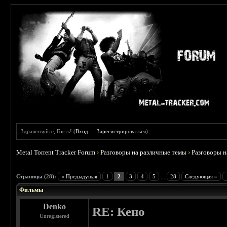
Здравствуйте, Гость! (
Вход
—
Зарегистрироваться
)
Metal Torrent Tracker Forum
›
Разговоры на различные темы
›
Разговоры 
 3.75
Страницы (28):
« Предыдущая
1
2
3
4
5
...
28
Следующая »
Фильмы
Denko
RE: Кено
Unregistered