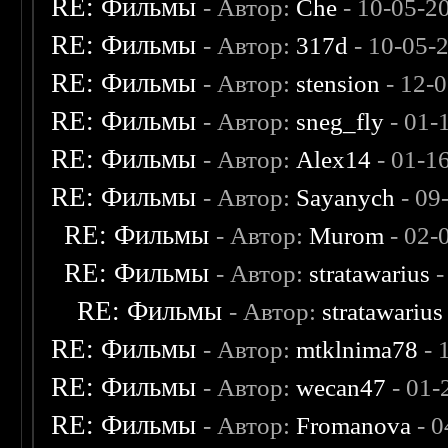
RE: Фильмы
- Автор:
Che
- 10-05-2
RE: Фильмы
- Автор:
317d
- 10-05-
RE: Фильмы
- Автор:
stension
- 12-
RE: Фильмы
- Автор:
sneg_fly
- 01-
RE: Фильмы
- Автор:
Alex14
- 01-1
RE: Фильмы
- Автор:
Sayanych
- 09
RE: Фильмы
- Автор:
Murom
- 02-
RE: Фильмы
- Автор:
stratawarius
-
RE: Фильмы
- Автор:
stratawarius
RE: Фильмы
- Автор:
mtklnima78
- 
RE: Фильмы
- Автор:
wecan47
- 01-
RE: Фильмы
- Автор:
Fromanova
- 0