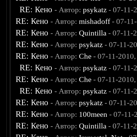
RE: Кено
- Автор:
psykatz
- 07-11-
RE: Кено
- Автор:
mishadoff
- 07-11
RE: Кено
- Автор:
Quintilla
- 07-11-
RE: Кено
- Автор:
psykatz
- 07-11-2
RE: Кено
- Автор:
Che
- 07-11-2010
RE: Кено
- Автор:
psykatz
- 07-11-
RE: Кено
- Автор:
Che
- 07-11-2010
RE: Кено
- Автор:
psykatz
- 07-11-
RE: Кено
- Автор:
psykatz
- 07-11-2
RE: Кено
- Автор:
100meen
- 07-11-
RE: Кено
- Автор:
Quintilla
- 07-11-