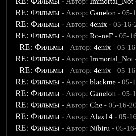
RE: Фильмы
- Автор:
Immortal_Not
RE: Фильмы
- Автор:
Ganelon
- 05-
RE: Фильмы
- Автор:
4enix
- 05-16-
RE: Фильмы
- Автор:
Ro-neF
- 05-1
RE: Фильмы
- Автор:
4enix
- 05-16
RE: Фильмы
- Автор:
Immortal_Not
RE: Фильмы
- Автор:
4enix
- 05-16
RE: Фильмы
- Автор:
blackme
- 05-
RE: Фильмы
- Автор:
Ganelon
- 05-
RE: Фильмы
- Автор:
Che
- 05-16-2
RE: Фильмы
- Автор:
Alex14
- 05-1
RE: Фильмы
- Автор:
Nibiru
- 05-16