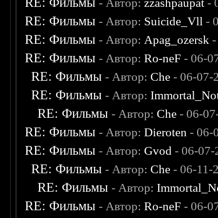
RE: Фильмы
- Автор:
zzashpaupat
- 
RE: Фильмы
- Автор:
Suicide_Vll
- 
RE: Фильмы
- Автор:
Apag_ozersk
-
RE: Фильмы
- Автор:
Ro-neF
- 06-0
RE: Фильмы
- Автор:
Che
- 06-07-
RE: Фильмы
- Автор:
Immortal_No
RE: Фильмы
- Автор:
Che
- 06-07
RE: Фильмы
- Автор:
Dieroten
- 06-
RE: Фильмы
- Автор:
Gvod
- 06-07-
RE: Фильмы
- Автор:
Che
- 06-11-
RE: Фильмы
- Автор:
Immortal_N
RE: Фильмы
- Автор:
Ro-neF
- 06-0