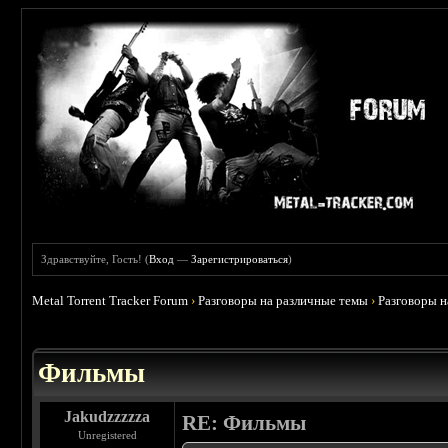
Здравствуйте, Гость! (
Вход
—
Зарегистрироваться
)
Metal Torrent Tracker Forum
›
Разговоры на различные темы
›
Разговоры 
 3.75
Фильмы
Jakudzzzzza
RE: Фильмы
Unregistered