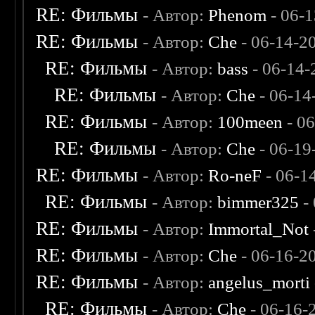
RE: Фильмы
- Автор:
Phenom
- 06-
RE: Фильмы
- Автор:
Che
- 06-14-2
RE: Фильмы
- Автор:
bass
- 06-14-
RE: Фильмы
- Автор:
Che
- 06-14
RE: Фильмы
- Автор:
100meen
- 0
RE: Фильмы
- Автор:
Che
- 06-19
RE: Фильмы
- Автор:
Ro-neF
- 06-1
RE: Фильмы
- Автор:
bimmer325
-
RE: Фильмы
- Автор:
Immortal_Not
RE: Фильмы
- Автор:
Che
- 06-16-2
RE: Фильмы
- Автор:
angelus_morti
RE: Фильмы
- Автор:
Che
- 06-16-