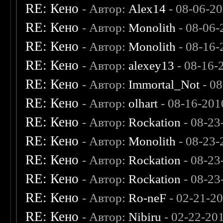
RE: Кено
- Автор:
Alex14
- 08-06-2
RE: Кено
- Автор:
Monolith
- 08-06-
RE: Кено
- Автор:
Monolith
- 08-16-
RE: Кено
- Автор:
alexey13
- 08-16-
RE: Кено
- Автор:
Immortal_Not
- 08
RE: Кено
- Автор:
olhart
- 08-16-201
RE: Кено
- Автор:
Rockation
- 08-23
RE: Кено
- Автор:
Monolith
- 08-23-
RE: Кено
- Автор:
Rockation
- 08-23
RE: Кено
- Автор:
Rockation
- 08-23
RE: Кено
- Автор:
Ro-neF
- 02-21-2
RE: Кено
- Автор:
Nibiru
- 02-22-20