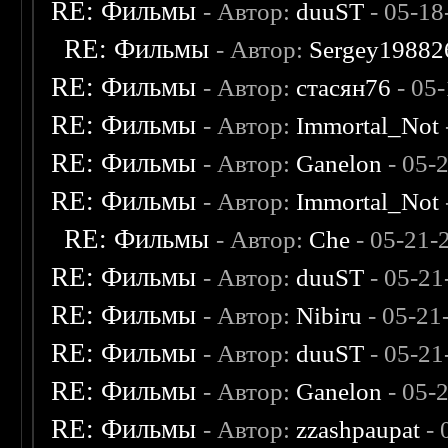
RE: Фильмы
- Автор:
duuST
- 05-18
RE: Фильмы
- Автор:
Sergey19882
RE: Фильмы
- Автор:
стасян76
- 05
RE: Фильмы
- Автор:
Immortal_Not
RE: Фильмы
- Автор:
Ganelon
- 05-
RE: Фильмы
- Автор:
Immortal_Not
RE: Фильмы
- Автор:
Che
- 05-21-
RE: Фильмы
- Автор:
duuST
- 05-21
RE: Фильмы
- Автор:
Nibiru
- 05-21
RE: Фильмы
- Автор:
duuST
- 05-21
RE: Фильмы
- Автор:
Ganelon
- 05-
RE: Фильмы
- Автор:
zzashpaupat
- 