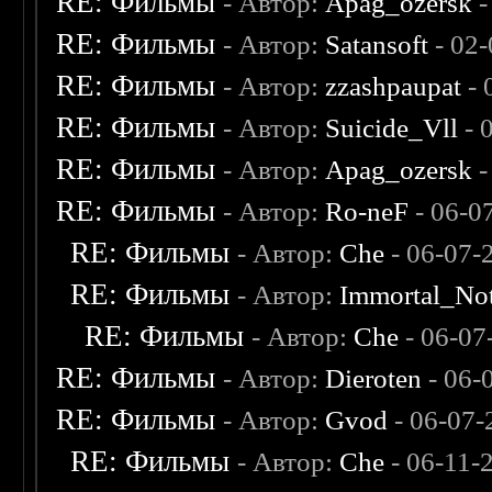
RE: Фильмы
- Автор:
Apag_ozersk
-
RE: Фильмы
- Автор:
Satansoft
- 02
RE: Фильмы
- Автор:
zzashpaupat
- 
RE: Фильмы
- Автор:
Suicide_Vll
- 
RE: Фильмы
- Автор:
Apag_ozersk
-
RE: Фильмы
- Автор:
Ro-neF
- 06-0
RE: Фильмы
- Автор:
Che
- 06-07-
RE: Фильмы
- Автор:
Immortal_No
RE: Фильмы
- Автор:
Che
- 06-07
RE: Фильмы
- Автор:
Dieroten
- 06-
RE: Фильмы
- Автор:
Gvod
- 06-07-
RE: Фильмы
- Автор:
Che
- 06-11-