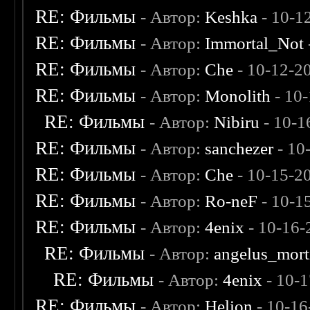
RE: Фильмы
- Автор:
Keshka
- 10-1
RE: Фильмы
- Автор:
Immortal_Not
RE: Фильмы
- Автор:
Che
- 10-12-2
RE: Фильмы
- Автор:
Monolith
- 10
RE: Фильмы
- Автор:
Nibiru
- 10-1
RE: Фильмы
- Автор:
sanchezer
- 10
RE: Фильмы
- Автор:
Che
- 10-15-2
RE: Фильмы
- Автор:
Ro-neF
- 10-1
RE: Фильмы
- Автор:
4enix
- 10-16-
RE: Фильмы
- Автор:
angelus_mort
RE: Фильмы
- Автор:
4enix
- 10-
RE: Фильмы
- Автор:
Helion
- 10-16