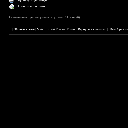
Версия для просмотра
Подписаться на тему
Пользователи просматривают эту тему: 3 Гость(ей)
|
Обратная связь
|
Metal Torrent Tracker Forum
|
Вернуться к началу
|
|
Лёгкий режи