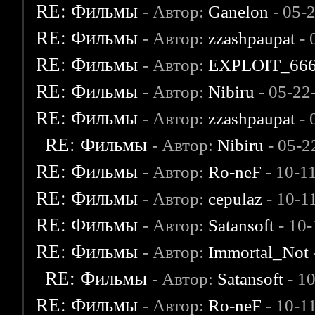
RE: Фильмы
- Автор:
Ganelon
- 05-
RE: Фильмы
- Автор:
zzashpaupat
- 
RE: Фильмы
- Автор:
EXPLOIT_66
RE: Фильмы
- Автор:
Nibiru
- 05-22
RE: Фильмы
- Автор:
zzashpaupat
- 
RE: Фильмы
- Автор:
Nibiru
- 05-2
RE: Фильмы
- Автор:
Ro-neF
- 10-1
RE: Фильмы
- Автор:
cepulaz
- 10-1
RE: Фильмы
- Автор:
Satansoft
- 10-
RE: Фильмы
- Автор:
Immortal_Not
RE: Фильмы
- Автор:
Satansoft
- 1
RE: Фильмы
- Автор:
Ro-neF
- 10-1