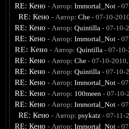
RE: Кено
- Автор:
Immortal_Not
- 07
RE: Кено
- Автор:
Che
- 07-10-201
RE: Кено
- Автор:
Quintilla
- 07-10-
RE: Кено
- Автор:
Immortal_Not
- 07
RE: Кено
- Автор:
Quintilla
- 07-10
RE: Кено
- Автор:
Che
- 07-10-2010
RE: Кено
- Автор:
Quintilla
- 07-10-
RE: Кено
- Автор:
Immortal_Not
- 07
RE: Кено
- Автор:
100meen
- 07-10-
RE: Кено
- Автор:
Immortal_Not
- 07
RE: Кено
- Автор:
psykatz
- 07-11-
RE: Кено
- Автор:
Immortal_Not
- 07