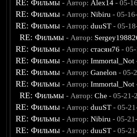
RE: Фильмы
- Автор:
Alex14
- 05-1
RE: Фильмы
- Автор:
Nibiru
- 05-16
RE: Фильмы
- Автор:
duuST
- 05-18
RE: Фильмы
- Автор:
Sergey19882
RE: Фильмы
- Автор:
стасян76
- 05
RE: Фильмы
- Автор:
Immortal_Not
RE: Фильмы
- Автор:
Ganelon
- 05-
RE: Фильмы
- Автор:
Immortal_Not
RE: Фильмы
- Автор:
Che
- 05-21-
RE: Фильмы
- Автор:
duuST
- 05-21
RE: Фильмы
- Автор:
Nibiru
- 05-21
RE: Фильмы
- Автор:
duuST
- 05-21