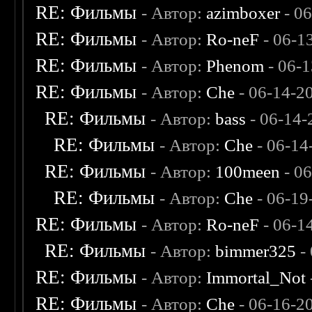
RE: Фильмы
- Автор:
azimboxer
- 0
RE: Фильмы
- Автор:
Ro-neF
- 06-1
RE: Фильмы
- Автор:
Phenom
- 06-
RE: Фильмы
- Автор:
Che
- 06-14-2
RE: Фильмы
- Автор:
bass
- 06-14-
RE: Фильмы
- Автор:
Che
- 06-14
RE: Фильмы
- Автор:
100meen
- 0
RE: Фильмы
- Автор:
Che
- 06-19
RE: Фильмы
- Автор:
Ro-neF
- 06-1
RE: Фильмы
- Автор:
bimmer325
-
RE: Фильмы
- Автор:
Immortal_Not
RE: Фильмы
- Автор:
Che
- 06-16-2