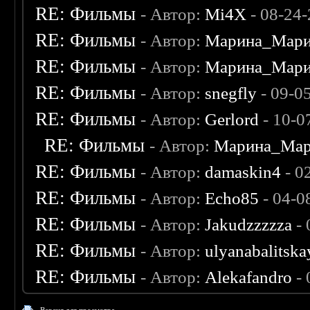
RE: Фильмы
- Автор:
Mi4X
- 08-24
RE: Фильмы
- Автор:
Марина_Мари
RE: Фильмы
- Автор:
Марина_Мари
RE: Фильмы
- Автор:
snegfly
- 09-0
RE: Фильмы
- Автор:
Gerlord
- 10-0
RE: Фильмы
- Автор:
Марина_Мар
RE: Фильмы
- Автор:
damaskin4
- 0
RE: Фильмы
- Автор:
Echo85
- 04-0
RE: Фильмы
- Автор:
Jakudzzzzza
- 
RE: Фильмы
- Автор:
ulyanabalitska
RE: Фильмы
- Автор:
Alekafandro
- 