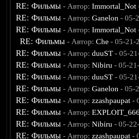
RE: Фильмы
- Автор:
Immortal_Not
RE: Фильмы
- Автор:
Ganelon
- 05-
RE: Фильмы
- Автор:
Immortal_Not
RE: Фильмы
- Автор:
Che
- 05-21-
RE: Фильмы
- Автор:
duuST
- 05-21
RE: Фильмы
- Автор:
Nibiru
- 05-21
RE: Фильмы
- Автор:
duuST
- 05-21
RE: Фильмы
- Автор:
Ganelon
- 05-
RE: Фильмы
- Автор:
zzashpaupat
- 
RE: Фильмы
- Автор:
EXPLOIT_66
RE: Фильмы
- Автор:
Nibiru
- 05-22
RE: Фильмы
- Автор:
zzashpaupat
- 