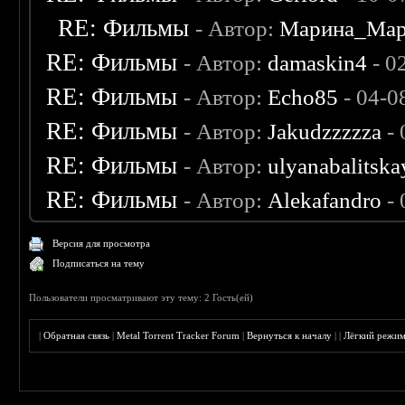
RE: Фильмы
- Автор:
Марина_Мар
RE: Фильмы
- Автор:
damaskin4
- 0
RE: Фильмы
- Автор:
Echo85
- 04-0
RE: Фильмы
- Автор:
Jakudzzzzza
- 
RE: Фильмы
- Автор:
ulyanabalitska
RE: Фильмы
- Автор:
Alekafandro
- 
Версия для просмотра
Подписаться на тему
Пользователи просматривают эту тему: 2 Гость(ей)
|
Обратная связь
|
Metal Torrent Tracker Forum
|
Вернуться к началу
|
|
Лёгкий режи