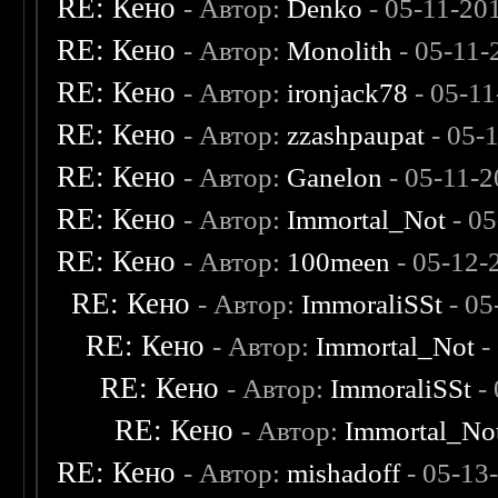
RE: Кено
- Автор:
Denko
- 05-11-20
RE: Кено
- Автор:
Monolith
- 05-11-
RE: Кено
- Автор:
ironjack78
- 05-11
RE: Кено
- Автор:
zzashpaupat
- 05-
RE: Кено
- Автор:
Ganelon
- 05-11-2
RE: Кено
- Автор:
Immortal_Not
- 05
RE: Кено
- Автор:
100meen
- 05-12-
RE: Кено
- Автор:
ImmoraliSSt
- 05
RE: Кено
- Автор:
Immortal_Not
-
RE: Кено
- Автор:
ImmoraliSSt
- 
RE: Кено
- Автор:
Immortal_No
RE: Кено
- Автор:
mishadoff
- 05-13