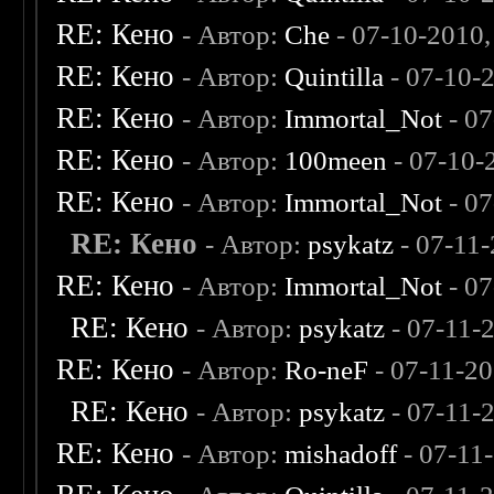
RE: Кено
- Автор:
Che
- 07-10-2010
RE: Кено
- Автор:
Quintilla
- 07-10-
RE: Кено
- Автор:
Immortal_Not
- 07
RE: Кено
- Автор:
100meen
- 07-10-
RE: Кено
- Автор:
Immortal_Not
- 07
RE: Кено
- Автор:
psykatz
- 07-11
RE: Кено
- Автор:
Immortal_Not
- 07
RE: Кено
- Автор:
psykatz
- 07-11-
RE: Кено
- Автор:
Ro-neF
- 07-11-2
RE: Кено
- Автор:
psykatz
- 07-11-
RE: Кено
- Автор:
mishadoff
- 07-11