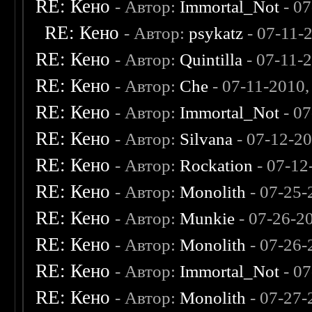
RE: Кено
- Автор:
Immortal_Not
- 07
RE: Кено
- Автор:
psykatz
- 07-11-
RE: Кено
- Автор:
Quintilla
- 07-11-
RE: Кено
- Автор:
Che
- 07-11-2010,
RE: Кено
- Автор:
Immortal_Not
- 0
RE: Кено
- Автор:
Silvana
- 07-12-2
RE: Кено
- Автор:
Rockation
- 07-12
RE: Кено
- Автор:
Monolith
- 07-25-
RE: Кено
- Автор:
Munkie
- 07-26-2
RE: Кено
- Автор:
Monolith
- 07-26-
RE: Кено
- Автор:
Immortal_Not
- 07
RE: Кено
- Автор:
Monolith
- 07-27-