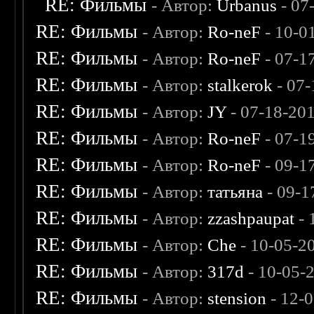
RE: Фильмы
- Автор:
Urbanus
- 07
RE: Фильмы
- Автор:
Ro-neF
- 10-0
RE: Фильмы
- Автор:
Ro-neF
- 07-1
RE: Фильмы
- Автор:
stalkerok
- 07-
RE: Фильмы
- Автор:
JY
- 07-18-20
RE: Фильмы
- Автор:
Ro-neF
- 07-1
RE: Фильмы
- Автор:
Ro-neF
- 09-1
RE: Фильмы
- Автор:
татьяна
- 09-1
RE: Фильмы
- Автор:
zzashpaupat
- 
RE: Фильмы
- Автор:
Che
- 10-05-2
RE: Фильмы
- Автор:
317d
- 10-05-
RE: Фильмы
- Автор:
stension
- 12-