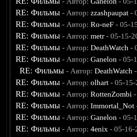
RE: Фильмы
- Автор:
Ganelon
- 05-
RE: Фильмы
- Автор:
zzashpaupat
- 
RE: Фильмы
- Автор:
Ro-neF
- 05-1
RE: Фильмы
- Автор:
metr
- 05-15-2
RE: Фильмы
- Автор:
DeathWatch
- 
RE: Фильмы
- Автор:
Ganelon
- 05-
RE: Фильмы
- Автор:
DeathWatch
-
RE: Фильмы
- Автор:
olhart
- 05-15-
RE: Фильмы
- Автор:
RottenZombi
-
RE: Фильмы
- Автор:
Immortal_Not
RE: Фильмы
- Автор:
Ganelon
- 05-
RE: Фильмы
- Автор:
4enix
- 05-16-