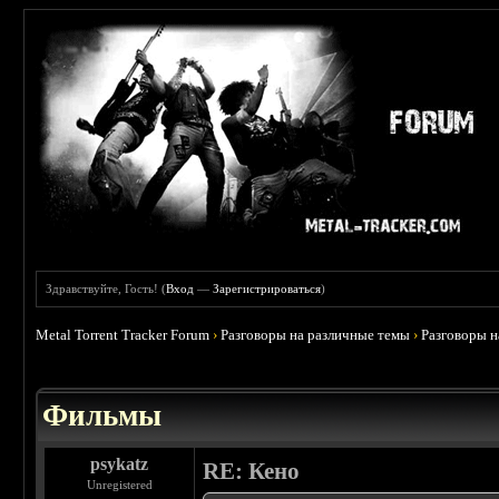
Здравствуйте, Гость! (
Вход
—
Зарегистрироваться
)
Metal Torrent Tracker Forum
›
Разговоры на различные темы
›
Разговоры 
 3.75
Фильмы
psykatz
RE: Кено
Unregistered