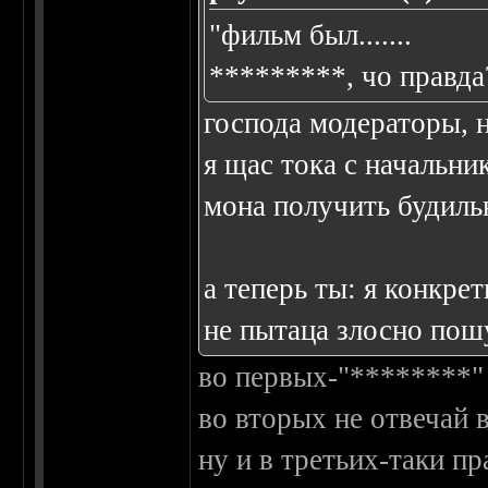
"фильм был.......
*********, чо правда
господа модераторы, н
я щас тока с начальни
мона получить будильн
а теперь ты: я конкрет
не пытаца злосно пош
во первых-"********"
во вторых не отвечай 
ну и в третьих-таки пр