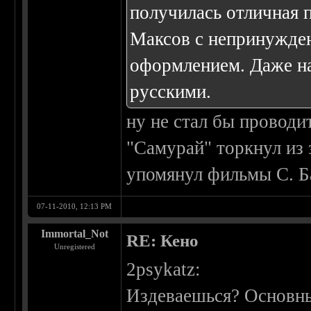
получилась отличная 
Максов с непринужде
оформлением. Даже на
русскими.
ну не стал бы проводи
"Самурай" торкнул из 
упомянул фильмы С. Б
07-11-2010, 12:13 PM
Immortal_Not
RE: Кено
Unregistered
2psykatz:
Издеваешься? Основны