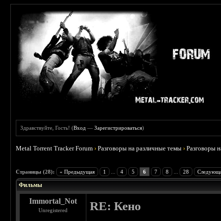
Здравствуйте, Гость! (
Вход
—
Зарегистрироваться
)
Metal Torrent Tracker Forum
›
Разговоры на различные темы
›
Разговоры 
 3.75
Страницы (28):
« Предыдущая
1
...
4
5
6
7
8
...
28
Следующа
Фильмы
Immortal_Not
RE: Кено
Unregistered