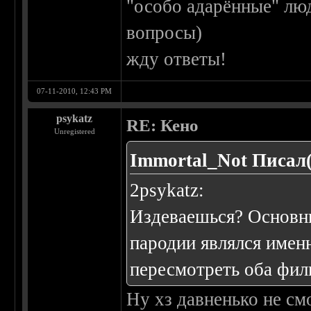
"особо адарённые" люд
вопросы)
жду ответы!
07-11-2010, 12:43 PM
psykatz
RE: Кено
Unregistered
Immortal_Not Писал(
2psykatz:
Издеваешься? Основн
пародии являлся имен
пересмотреть оба фил
Ну хз давненько не см