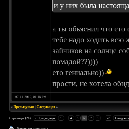
и у них была настояща
а ты обьяснил что ето 
тебе надо ходить всю 
зайчиков на солнце со
помадой??))))
ето гениально))
прости, не хотела обид
07-11-2010, 01:48 PM
«
Предыдущая
|
Следующая
»
Страницы (28):
« Предыдущая
1
...
4
5
6
7
8
...
28
Следующа
Версия для просмотра