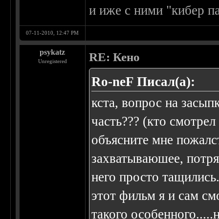
и иже с ними "кибер па
07-11-2010, 12:47 PM
psykatz
RE: Кено
Unregistered
Ro-neF Писал(а):
кста, вопрос на засып
часть??? (кто смотрел
объясните мне пожалст
захватываюшее, потря
него просто тащились.
этот фильм я и сам см
такого особенного....