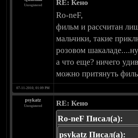
RE: Кено
Unregistered
Ro-neF,
фильм и рассчитан лиш
мальчики, такие прикл
розовом шакаладе....ну
а что еще? ничего уди
можно притянуть фильм
07-11-2010, 01:09 PM
psykatz
RE: Кено
Unregistered
Ro-neF Писал(а):
psykatz Писал(а):