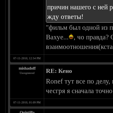
причин нашего с ней р
жду ответы!
"фильм был одной из п
Вахуе...
, чо правда?
взаимоотношения(кста,
07-11-2010, 12:54 PM
mishadoff
RE: Кено
Unregistered
Ronef тут все по делу,
чесгря я сначала точно
07-11-2010, 01:09 PM
Quintilla