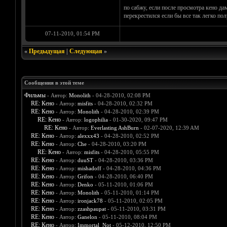
по сабжу, если после просмотра кено дам
перекрестился если бы все так легко по
07-11-2010, 01:54 PM
«
Предыдущая
|
Следующая
»
Сообщения в этой теме
Фильмы
- Автор:
Monolith
- 04-28-2010, 02:08 PM
RE: Кено
- Автор:
misfits
- 04-28-2010, 02:32 PM
RE: Кено
- Автор:
Monolith
- 04-28-2010, 02:39 PM
RE: Кено
- Автор:
logophilia
- 01-30-2020, 09:47 PM
RE: Кено
- Автор:
Everlasting AshBurn
- 02-07-2020, 12:39 AM
RE: Кено
- Автор:
alexxx43
- 04-28-2010, 02:52 PM
RE: Кено
- Автор:
Che
- 04-28-2010, 03:20 PM
RE: Кено
- Автор:
misfits
- 04-28-2010, 05:55 PM
RE: Кено
- Автор:
duuST
- 04-28-2010, 03:36 PM
RE: Кено
- Автор:
mishadoff
- 04-28-2010, 04:36 PM
RE: Кено
- Автор:
Grifon
- 04-28-2010, 06:40 PM
RE: Кено
- Автор:
Denko
- 05-11-2010, 01:06 PM
RE: Кено
- Автор:
Monolith
- 05-11-2010, 01:14 PM
RE: Кено
- Автор:
ironjack78
- 05-11-2010, 02:05 PM
RE: Кено
- Автор:
zzashpaupat
- 05-11-2010, 03:31 PM
RE: Кено
- Автор:
Ganelon
- 05-11-2010, 08:04 PM
RE: Кено
- Автор:
Immortal_Not
- 05-12-2010, 12:50 PM