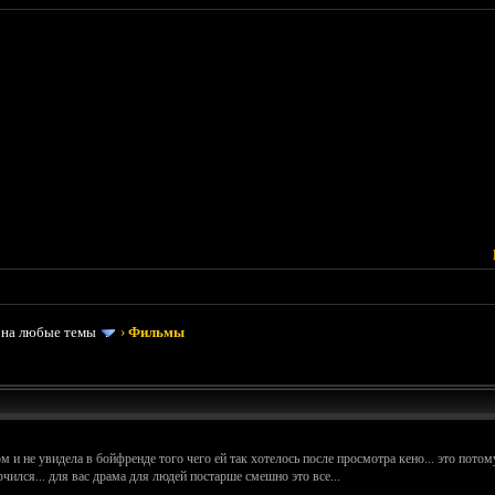
 на любые темы
›
Фильмы
 и не увидела в бойфренде того чего ей так хотелось после просмотра кено... это потому
чился... для вас драма для людей постарше смешно это все...