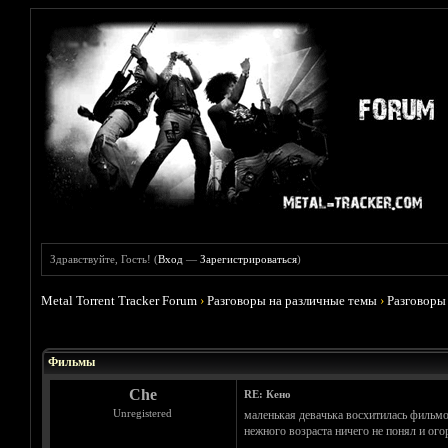
Здравствуйте, Гость! (
Вход
—
Зарегистрироваться
)
Metal Torrent Tracker Forum
›
Разговоры на различные темы
›
Разговоры
Голосов: 4 - Средняя оценка: 3.75
1
2
3
4
5
Фильмы
Che
RE: Кено
Unregistered
маленькая девачька восхитилась фильмом
нежного возраста ничего не понял и огор