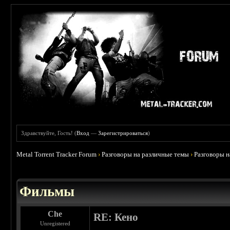
Здравствуйте, Гость! (
Вход
—
Зарегистрироваться
)
Metal Torrent Tracker Forum
›
Разговоры на различные темы
›
Разговоры 
 3.75
Фильмы
Che
RE: Кено
Unregistered