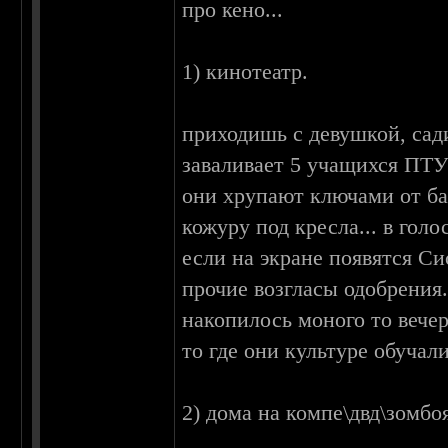
про кено...
1) кинотеатр.
приходишь с девушкой, сади
заваливает 5 учащихся ПТУ
они хрупают ключами от б
кожуру под кресла... в голо
если на экране появятся Си
прочие возгласы одобрения.
накопилось моного то вече
то где они культуре обучал
2) дома на компе\двд\зомб