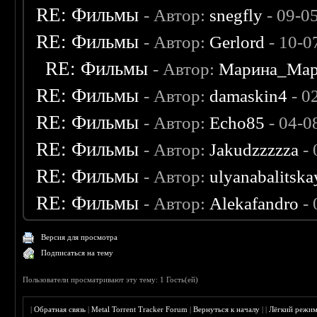
RE: Фильмы
- Автор:
snegfly
- 09-0
RE: Фильмы
- Автор:
Gerlord
- 10-0
RE: Фильмы
- Автор:
Марина_Мар
RE: Фильмы
- Автор:
damaskin4
- 0
RE: Фильмы
- Автор:
Echo85
- 04-0
RE: Фильмы
- Автор:
Jakudzzzzza
- 
RE: Фильмы
- Автор:
ulyanabalitska
RE: Фильмы
- Автор:
Alekafandro
- 
Версия для просмотра
Подписаться на тему
Пользователи просматривают эту тему: 1 Гость(ей)
|
Обратная связь
|
Metal Torrent Tracker Forum
|
Вернуться к началу
|
|
Лёгкий режи