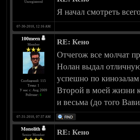
Unregistered
Я начал смотреть всег
07-30-2010, 12:16 AM
100meen
RE: Кено
Member
Отчегож все молчат п
Нолан выдал отличную 
успешно по кинозалам
Сообщений: 115
Темы: 1
Второй в моей жизни 
У нас с: Aug 2009
Рейтинг:
6
и весьма (до того Вав
07-31-2010, 07:37 AM
Monolith
RE: Кено
Senior Member