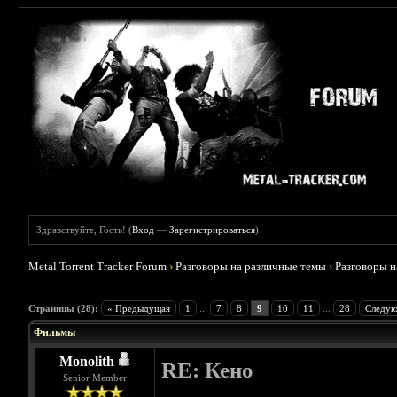
Здравствуйте, Гость! (
Вход
—
Зарегистрироваться
)
Metal Torrent Tracker Forum
›
Разговоры на различные темы
›
Разговоры 
 3.75
Страницы (28):
« Предыдущая
1
...
7
8
9
10
11
...
28
Следую
Фильмы
Monolith
RE: Кено
Senior Member