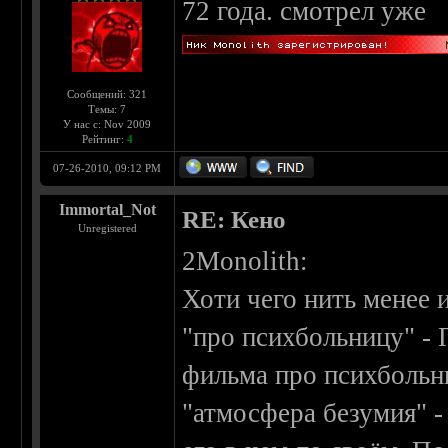
72 года. смотрел уже
Сообщений: 321
Темы: 7
У нас с: Nov 2009
Рейтинг:
4
07-26-2010, 09:12 PM
Immortal_Not
RE: Кено
Unregistered
2Monolith:
Хоти чего нить менее 
"про психбольницу" - 
фильма про психбольн
"атмосфера безумия" -