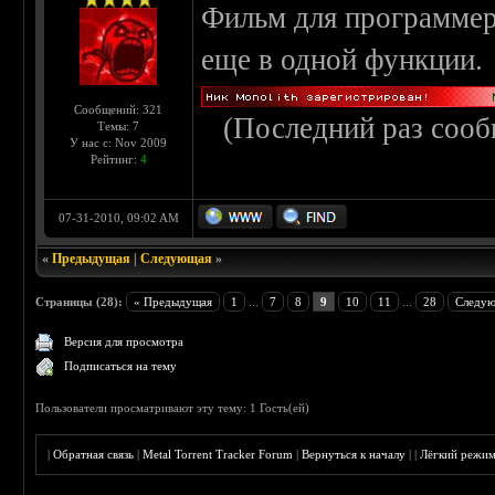
Фильм для программер
еще в одной функции.
Сообщений: 321
(Последний раз сооб
Темы: 7
У нас с: Nov 2009
Рейтинг:
4
07-31-2010, 09:02 AM
«
Предыдущая
|
Следующая
»
Страницы (28):
« Предыдущая
1
...
7
8
9
10
11
...
28
Следую
Версия для просмотра
Подписаться на тему
Пользователи просматривают эту тему: 1 Гость(ей)
|
Обратная связь
|
Metal Torrent Tracker Forum
|
Вернуться к началу
|
|
Лёгкий режи