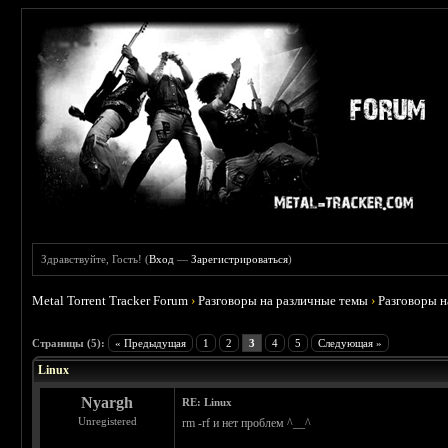
Здравствуйте, Гость! (
Вход
—
Зарегистрироваться
)
Metal Torrent Tracker Forum
›
Разговоры на различные темы
›
Разговоры 
 0
Страницы (5):
« Предыдущая
1
2
3
4
5
Следующая »
Linux
Nyargh
RE: Linux
Unregistered
rm -rf и нет проблем ^__^