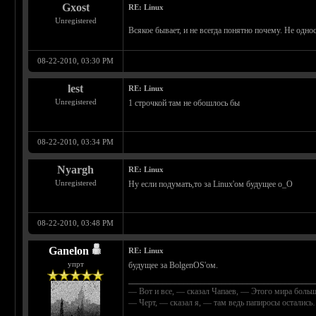
Gxost
RE: Linux
Unregistered
Всякое бывает, и не всегда понятно почему. Не одн
08-22-2010, 03:30 PM
lest
RE: Linux
Unregistered
1 строчкой там не обошлось бы
08-22-2010, 03:34 PM
Nyargh
RE: Linux
Unregistered
Ну если подумать,то за Linux'ом будущее о_О
08-22-2010, 03:48 PM
Ganelon
RE: Linux
упрт
будущее за BolgenOS'ом.
____________________________________________
— Вот и все, — сказал Чапаев, — Этого мира больш
— Черт, — сказал я, — там ведь папиросы осталис