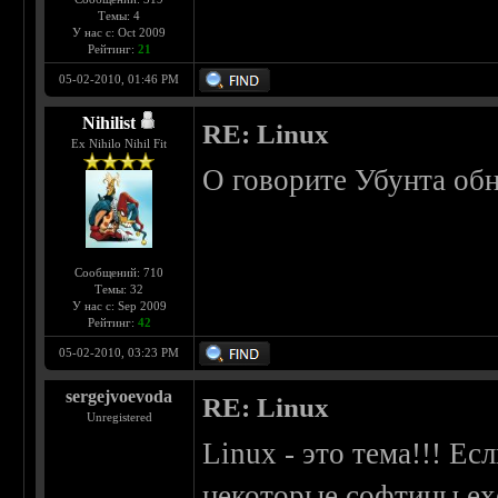
Темы: 4
У нас с: Oct 2009
Рейтинг:
21
05-02-2010, 01:46 PM
Nihilist
RE: Linux
Ex Nihilo Nihil Fit
О говорите Убунта об
Сообщений: 710
Темы: 32
У нас с: Sep 2009
Рейтинг:
42
05-02-2010, 03:23 PM
sergejvoevoda
RE: Linux
Unregistered
Linux - это тема!!! Е
некоторые софтины exe