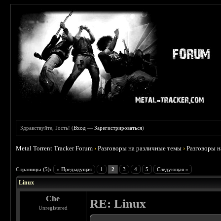
Здравствуйте, Гость! (
Вход
—
Зарегистрироваться
)
Metal Torrent Tracker Forum
›
Разговоры на различные темы
›
Разговоры 
 0
Страницы (5):
« Предыдущая
1
2
3
4
5
Следующая »
Linux
Che
RE: Linux
Unregistered