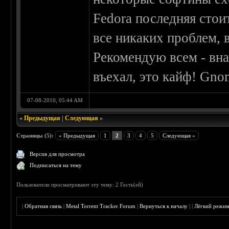
Fedora последняя стои
все никаких проблем, 
Рекомендую всем - вна
въехал, это кайф! Gnom
07-08-2010, 05:44 AM
«
Предыдущая
|
Следующая
»
Страницы (5):
« Предыдущая
1
2
3
4
5
Следующая »
Версия для просмотра
Подписаться на тему
Пользователи просматривают эту тему: 2 Гость(ей)
|
Обратная связь
|
Metal Torrent Tracker Forum
|
Вернуться к началу
|
|
Лёгкий режи