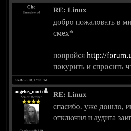
Che
RE: Linux
Unregistered
добро пожаловать в м
смех*
попройся
http://forum.
покурить и спросить ч
05-02-2010, 12:44 PM
angelus_morti
RE: Linux
Senior Member
спасибо. уже дошло, 
отключил и аудига заи
Сообщений: 319