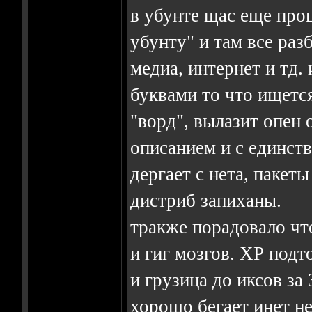
в убунте щас еще про
убунту" и там все раз
медиа, интернет и тд.
буквами то что ищетс
"ворд", вылазит опен
описанием и с единств
дергает с нета, пакет
дистриб запиханы.
тракже порадовало чт
и гиг мозгов. ХР подт
и грузица до иксов за 
хорошо бегает инет н