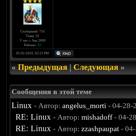
Сообщений: 710
Темы: 32
У нас с: Sep 2009
Рейтинг:
42
05-02-2010, 03:23 PM
«
Предыдущая
|
Следующая
»
Сообщения в этой теме
Linux
- Автор:
angelus_morti
- 04-28-
RE: Linux
- Автор:
mishadoff
- 04-2
RE: Linux
- Автор:
zzashpaupat
- 04