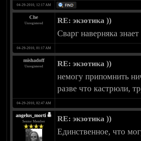
04-29-2010, 12:17 AM
Che
RE: экзотика ))
Unregistered
Сварг наверняка знает 
04-29-2010, 01:17 AM
mishadoff
RE: экзотика ))
Unregistered
немогу припомнить нич
разве что кастрюли, т
04-29-2010, 02:47 AM
angelus_morti
RE: экзотика ))
Senior Member
Единственное, что могу