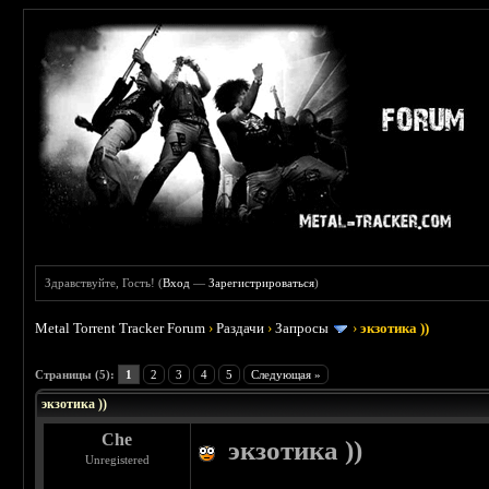
Здравствуйте, Гость! (
Вход
—
Зарегистрироваться
)
Metal Torrent Tracker Forum
›
Раздачи
›
Запросы
›
экзотика ))
 5
Страницы (5):
1
2
3
4
5
Следующая »
экзотика ))
Che
экзотика ))
Unregistered