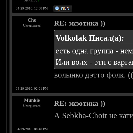
Рейтинг:
7
04-29-2010, 12:58 PM
Che
RE: экзотика ))
Unregistered
Volkolak Писал(а):
есть одна группа - не
Или волх - эти с варг
волынко дэтто фолк. ((
04-29-2010, 02:01 PM
Munkie
RE: экзотика ))
Unregistered
А Sebkha-Chott не кат
04-29-2010, 08:40 PM