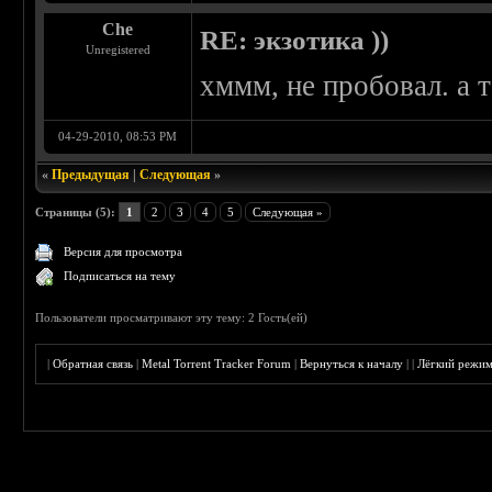
Che
RE: экзотика ))
Unregistered
хммм, не пробовал. а 
04-29-2010, 08:53 PM
«
Предыдущая
|
Следующая
»
Страницы (5):
1
2
3
4
5
Следующая »
Версия для просмотра
Подписаться на тему
Пользователи просматривают эту тему: 2 Гость(ей)
|
Обратная связь
|
Metal Torrent Tracker Forum
|
Вернуться к началу
|
|
Лёгкий режи