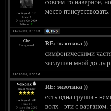
совсем то наверное, н
место присутствовать.
Сообщений: 319
Темы: 4
У нас с: Oct 2009
Рейтинг:
21
04-29-2010, 11:13 AM
Che
RE: экзотика ))
Unregistered
симфоническими частя
заслушан мной до дыр
04-29-2010, 11:56 AM
Volkolak
RE: экзотика ))
Senior Member
есть одна группа - не
Сообщений: 288
Темы: 11
волх - эти с варганом.
У нас с: Sep 2009