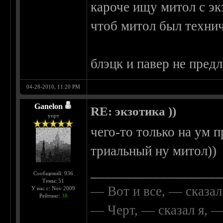
кароче ищу митол с э
чтоб митол был технич
блэцк и павер не предла
04-28-2010, 11:20 PM
Ganelon
RE: экзотика ))
упрт
чего-то только на ум п
триальный ну митол))
__________________
Сообщений: 936
Темы: 51
— Вот и все, — сказал
У нас с: Nov 2009
Рейтинг:
38
— Черт, — сказал я, 