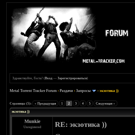
Здравствуйте, Гость! (
Вход
—
Зарегистрироваться
)
Metal Torrent Tracker Forum
›
Раздачи
›
Запросы
›
экзотика ))
 5
Страницы (5):
« Предыдущая
1
2
3
4
5
Следующая »
экзотика ))
Munkie
RE: экзотика ))
Unregistered