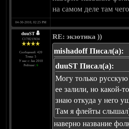
на самом деле там чего
04-30-2010, 02:25 PM
duuST
RE: экзотика ))
С17H21NO4
mishadoff Писал(а):
Сообщений: 420
Темы: 5
У нас с: Jan 2010
duuST Писал(а):
Рейтинг:
6
Могу только русскую 
ее залили, но какой-т
знаю откуда у него у
Там я флейты слышал
наверно название фолк