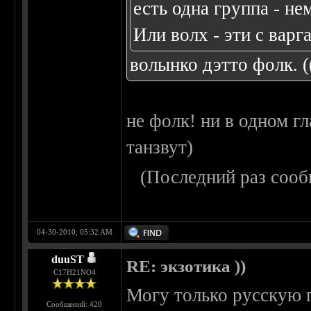
есть одна группа - не
Или волх - эти с варг
волынко дэтто фолк. (
не фолк! ни в одном г
танзвут)
(Последний раз сооб
04-30-2010, 05:32 AM
duuST
RE: экзотика ))
С17H21NO4
Могу только русскую г
Сообщений: 420