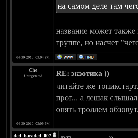
на самом деле там чег
название может также 
группе, но насчет "чег
04-30-2010, 03:04 PM
Che
RE: экзотика ))
Unregistered
читайте же топикстарт.
прог... а лешак слышал
опять троллем обзовут
04-30-2010, 03:09 PM
ded_baraded_007