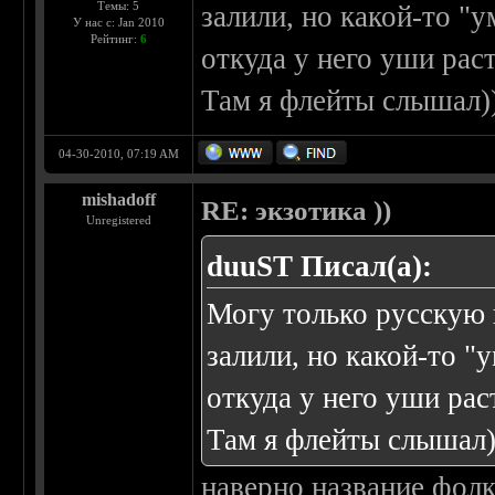
Темы: 5
залили, но какой-то "у
У нас с: Jan 2010
Рейтинг:
6
откуда у него уши рас
Там я флейты слышал)
04-30-2010, 07:19 AM
mishadoff
RE: экзотика ))
Unregistered
duuST Писал(а):
Могу только русскую 
залили, но какой-то "
откуда у него уши рас
Там я флейты слышал)
наверно название фолк