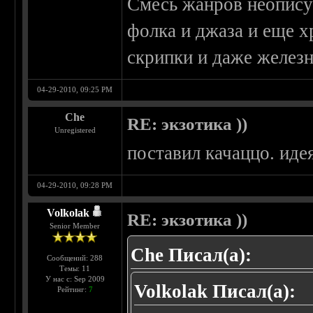
Смесь жанров неописуе
фолка и джаза и еще хр
скрипки и даже железн
04-29-2010, 09:25 PM
Che
RE: экзотика ))
Unregistered
поставил качаццо. иде
04-29-2010, 09:28 PM
Volkolak
RE: экзотика ))
Senior Member
Che Писал(а):
Сообщений: 288
Темы: 11
У нас с: Sep 2009
Volkolak Писал(а):
Рейтинг:
7