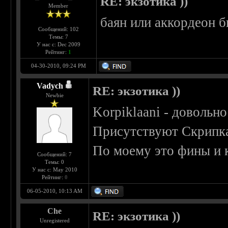
RE: экзотика ))
Member
баян или аккордеон 
Сообщений: 102
Темы: 7
У нас с: Dec 2009
Рейтинг:
1
04-30-2010, 09:24 PM
Vadych
RE: экзотика ))
Newbie
Korpiklaani - довольно
Присутствуют Скрипка
По моему это фины и 
Сообщений: 7
Темы: 0
У нас с: May 2010
Рейтинг:
0
06-05-2010, 10:13 AM
Che
RE: экзотика ))
Unregistered