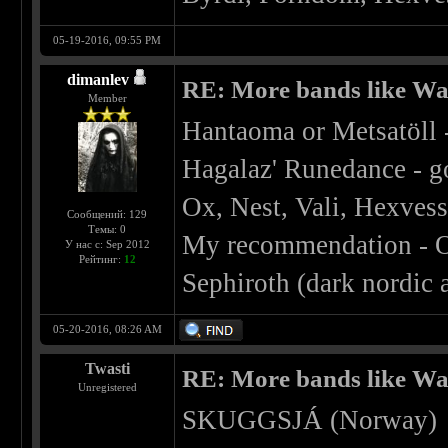
05-19-2016, 09:55 PM
dimanlev
RE: More bands like W
Member
Hantaoma or Metsatöll -
Hagalaz' Runedance - g
Ox, Nest, Vali, Hexvess
Сообщений: 129
Темы: 0
My recommendation - О
У нас с: Sep 2012
Рейтинг:
12
Sephiroth (dark nordic 
05-20-2016, 08:26 AM
Twasti
RE: More bands like W
Unregistered
SKUGGSJÁ (Norway)