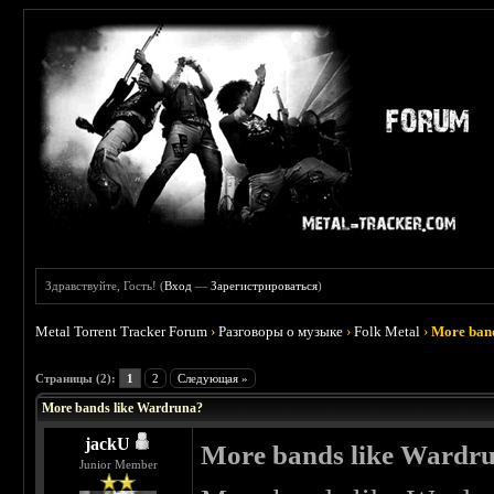
Здравствуйте, Гость! (
Вход
—
Зарегистрироваться
)
Metal Torrent Tracker Forum
›
Разговоры о музыке
›
Folk Metal
›
More ban
 1
Страницы (2):
1
2
Следующая »
More bands like Wardruna?
jackU
More bands like Wardr
Junior Member