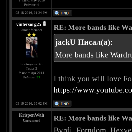
У нас с: May 2016
Рейтинг:
0
05-18-2016, 01:24 PM
vintersorg25
RE: More bands like W
Junior Member
jackU Писал(а):
More bands like Wardr
Сообщений: 46
Темы: 2
У нас с: Apr 2014
I think you will love F
Рейтинг:
33
https://www.youtube.
05-18-2016, 05:02 PM
KrispenWah
RE: More bands like W
Unregistered
Byrdi, Forndom, Hexvess