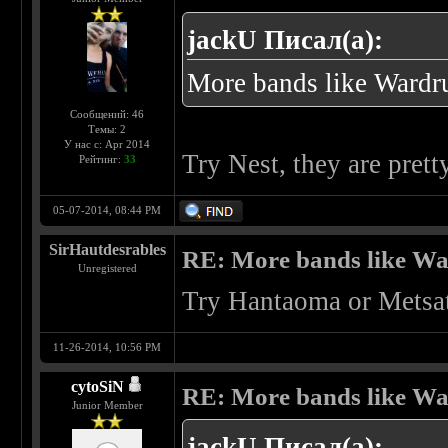
jackU Писал(а):
More bands like Wardr
Сообщений: 46
Темы: 2
У нас с: Apr 2014
Try Nest, they are pret
Рейтинг:
33
05-07-2014, 08:44 PM
SirHautdesrables
RE: More bands like W
Unregistered
Try Hantaoma or Metsat
11-26-2014, 10:56 PM
cytoSiN
RE: More bands like W
Junior Member
jackU Писал(а):