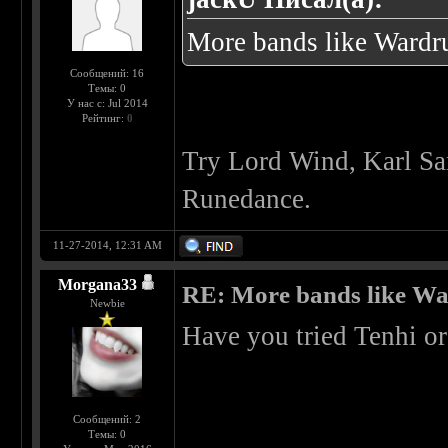
More bands like Wardr
Сообщений: 16
Темы: 0
У нас с: Jul 2014
Рейтинг:
0
Try Lord Wind, Karl Sa
Runedance.
11-27-2014, 12:31 AM
Morgana33
RE: More bands like W
Newbie
Have you tried Tenhi o
Сообщений: 2
Темы: 0