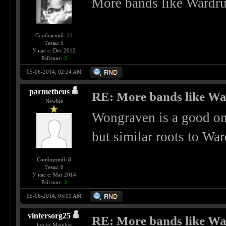
More bands like Wardr
Сообщений: 11
Темы: 5
У нас с: Dec 2012
Рейтинг:
3
05-06-2014, 02:24 AM
parmetheus
RE: More bands like W
Newbie
Wongraven is a good on
but similar roots to Wa
Сообщений: 8
Темы: 0
У нас с: Mar 2014
Рейтинг:
3
05-06-2014, 05:01 AM
vintersorg25
RE: More bands like W
Junior Member