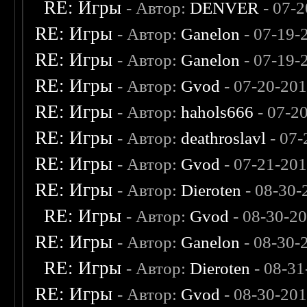
RE: Игры
- Автор:
DENVER
- 07-
RE: Игры
- Автор:
Ganelon
- 07-19-
RE: Игры
- Автор:
Ganelon
- 07-19-
RE: Игры
- Автор:
Gvod
- 07-20-201
RE: Игры
- Автор:
hahols666
- 07-2
RE: Игры
- Автор:
deathroslavl
- 07-
RE: Игры
- Автор:
Gvod
- 07-21-20
RE: Игры
- Автор:
Dieroten
- 08-30-
RE: Игры
- Автор:
Gvod
- 08-30-2
RE: Игры
- Автор:
Ganelon
- 08-30-
RE: Игры
- Автор:
Dieroten
- 08-31
RE: Игры
- Автор:
Gvod
- 08-30-201