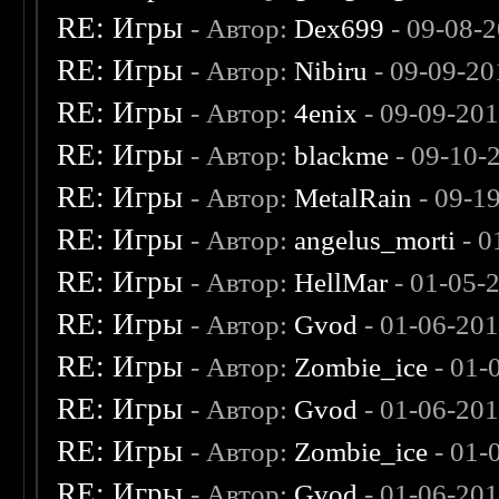
RE: Игры
- Автор:
Dex699
- 09-08-
RE: Игры
- Автор:
Nibiru
- 09-09-20
RE: Игры
- Автор:
4enix
- 09-09-201
RE: Игры
- Автор:
blackme
- 09-10-
RE: Игры
- Автор:
MetalRain
- 09-1
RE: Игры
- Автор:
angelus_morti
- 0
RE: Игры
- Автор:
HellMar
- 01-05-
RE: Игры
- Автор:
Gvod
- 01-06-20
RE: Игры
- Автор:
Zombie_ice
- 01-
RE: Игры
- Автор:
Gvod
- 01-06-201
RE: Игры
- Автор:
Zombie_ice
- 01-
RE: Игры
- Автор:
Gvod
- 01-06-201