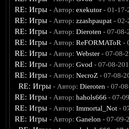
RE: Игры
- Автор:
exekutor
- 01-17-
RE: Игры
- Автор:
zzashpaupat
- 02-
RE: Игры
- Автор:
Dieroten
- 07-08-
RE: Игры
- Автор:
ReFORMAToR
- 
RE: Игры
- Автор:
Webster
- 07-08-
RE: Игры
- Автор:
Gvod
- 07-08-201
RE: Игры
- Автор:
NecroZ
- 07-08-2
RE: Игры
- Автор:
Dieroten
- 07-08
RE: Игры
- Автор:
hahols666
- 07-0
RE: Игры
- Автор:
Immortal_Not
- 0
RE: Игры
- Автор:
Ganelon
- 07-09-