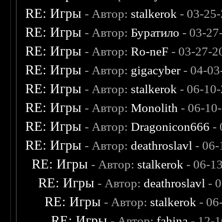
RE: Игры
- Автор:
stalkerok
- 03-25
RE: Игры
- Автор:
Буратило
- 03-27
RE: Игры
- Автор:
Ro-neF
- 03-27-2
RE: Игры
- Автор:
gigacyber
- 04-03
RE: Игры
- Автор:
stalkerok
- 06-10
RE: Игры
- Автор:
Monolith
- 06-10
RE: Игры
- Автор:
Dragonicon666
- 
RE: Игры
- Автор:
deathroslavl
- 06-
RE: Игры
- Автор:
stalkerok
- 06-1
RE: Игры
- Автор:
deathroslavl
- 
RE: Игры
- Автор:
stalkerok
- 06
RE: Игры
- Автор:
fahina
- 12-