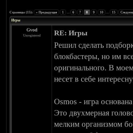
 0
Страницы (15):
« Предыдущая
1
...
6
7
8
9
10
...
15
Следующ
Игры
Gvod
RE: Игры
Unregistered
Решил сделать подборк
блокбастеры, но им вс
оригинального. В моем
несет в себе интересн
Osmos - игра основан
Это двухмерная голово
мелким организмом бо