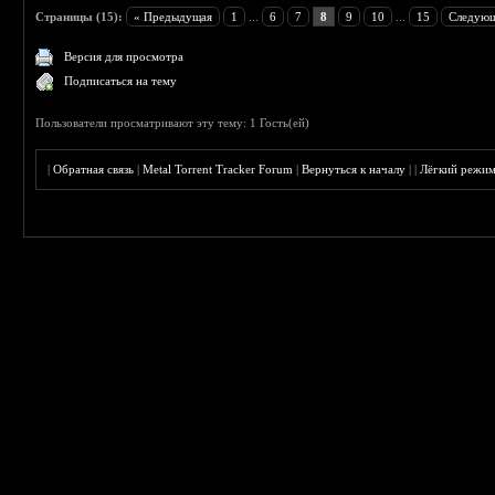
Страницы (15):
« Предыдущая
1
...
6
7
8
9
10
...
15
Следующ
Версия для просмотра
Подписаться на тему
Пользователи просматривают эту тему: 1 Гость(ей)
|
Обратная связь
|
Metal Torrent Tracker Forum
|
Вернуться к началу
|
|
Лёгкий режи