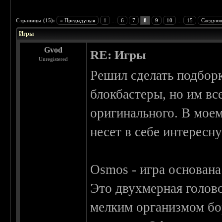
 0
Страницы (15):
« Предыдущая
1
...
6
7
8
9
10
...
15
Следующ
Игры
Gvod
RE: Игры
Unregistered
Решил сделать подборк
блокбастеры, но им вс
оригинального. В моем
несет в себе интересн
Osmos - игра основан
Это двухмерная голово
мелким организмом бо