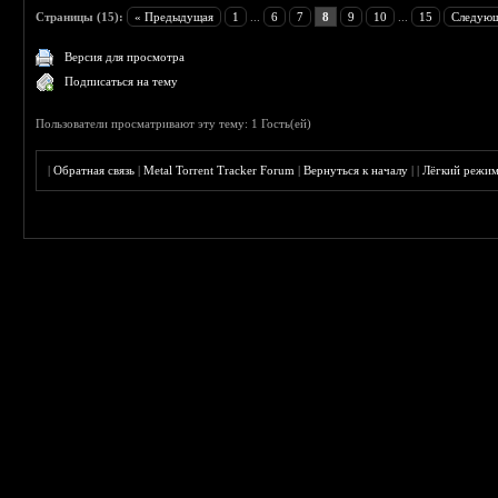
Страницы (15):
« Предыдущая
1
...
6
7
8
9
10
...
15
Следующ
Версия для просмотра
Подписаться на тему
Пользователи просматривают эту тему: 1 Гость(ей)
|
Обратная связь
|
Metal Torrent Tracker Forum
|
Вернуться к началу
|
|
Лёгкий режи