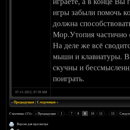
играете, а в конце Вы 
игры забыли помочь ко
должна способствовать
Мор.Утопия частично 
На деле же всё сводит
мыши и клавиатуры. В
скучны и бессмысленны
поиграть.
07-11-2012, 07:39 AM
«
Предыдущая
|
Следующая
»
Страницы (15):
« Предыдущая
1
...
7
8
9
10
11
...
15
Следую
Версия для просмотра