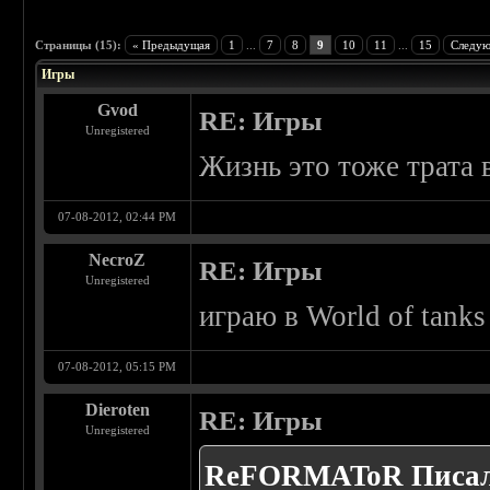
 0
Страницы (15):
« Предыдущая
1
...
7
8
9
10
11
...
15
Следую
Игры
Gvod
RE: Игры
Unregistered
Жизнь это тоже трата 
07-08-2012, 02:44 PM
NecroZ
RE: Игры
Unregistered
играю в World of tanks
07-08-2012, 05:15 PM
Dieroten
RE: Игры
Unregistered
ReFORMAToR Писал