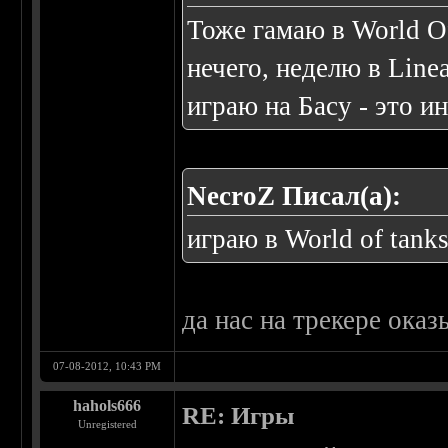
Тоже гамаю в World Of
нечего, неделю в Linea
играю на Басу - это и
NecroZ Писал(а):
играю в World of tank
да нас на трекере ока
07-08-2012, 10:43 PM
hahols666
RE: Игры
Unregistered