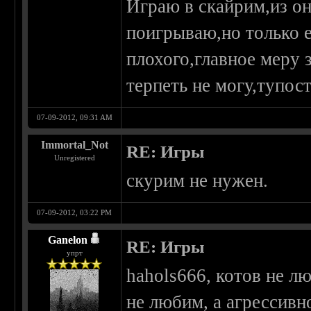
Играю в скайрим,из он
поигрываю,но только е
плохого,главное меру 
терпеть не могу,тупост
07-09-2012, 09:31 AM
Immortal_Not
RE: Игры
Unregistered
скурим не нужен.
07-09-2012, 03:22 PM
Ganelon
RE: Игры
упрт
hahols666, котов не л
не любим, а агрессивн