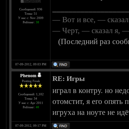
__________________
Сообщений: 936
Темы: 51
— Вот и все, — сказал
У нас с: Nov 2009
Рейтинг:
38
— Черт, — сказал я, 
(Последний раз сооб
07-09-2012, 09:03 PM
Phenom
RE: Игры
Posting Freak
играл в контру. но нед
Сообщений: 1,102
Темы: 34
отомстит, я его опять
У нас с: Apr 2011
Рейтинг:
40
игруха на ноуте не идё
07-09-2012, 09:17 PM