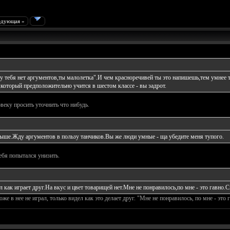
едующая »
у тебя нет аргументов,ты малолетка".И чем красноречивей ты это напишешь,тем умнее ты
который предположительно учится в шестом классе - вы задрот.
веку просить уточнить что нибудь.
выше.Жду аргументов в пользу танчиков.Вы же люди умные - ща убедите меня тупого.
себя попытался унизить.
л как играет друг.На вкус и цвет товарищей нет.Мне не понравилось,по мне - это гавно.
оже в нее не играл, только видел как это делает друг. "Мне не понравилось, по мне - это 