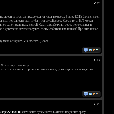
#102
имуществ в игре, он предоставляет лишь комфорт. В игре ЕСТЬ баланс, да он
ированы, нет однозначной имбы и нет аутсайдеров. Кроме того, ВоТ может
ди от одной машины к другой. Сами разработчики вовсе не зажрались и
же в детстве не мечтал порулить своим собственным танком? Про мир танков
у меня оскорбить мне плевать. Добра.
#103
ю.Я не кричу в монитор.
 играть,я её считаю хорошей игрой,мнение других людей для меня,всего
#104
а
http://wf.mail.ru/
скачивайте будем бится в онлайн подсядите сразу