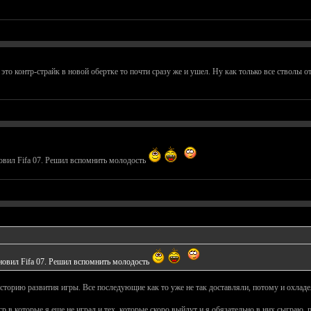
 это контр-страйк в новой обертке то почти сразу же и ушел. Ну как только все стволы о
новил Fifa 07. Решил вспомнить молодость
ановил Fifa 07. Решил вспомнить молодость
 историю развития игры. Все последующие как то уже не так доставляли, потому и охладел
 в которые я еще не играл и тех, которые скоро выйдут и я обязательно в них сыграю, п