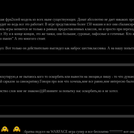
чшая фри2плей модель из всех ныне существующих. Донат абсолютно не дает никаких пре
чудит но ведь все это работает. В игре представлены более 150 машин и все они сбаланс
иль игры меняется не только в рамках предоставленных классов, но и просто при перехо
 Ну и в конце концов, это же танки, они большие, суровые, пафосные и готичные. Кто 
to master" А это многого стоит.
ел. Вот только он действительно выглядел как наброс шестиклассника. А на вашу попытк
 дискутирую,я не пытаюсь кого то оскорбить или вывести на эмоции,я пишу - то что дума
 сарказм за самокритику.Говори про вов что хочешь,мне все равно,мне интересно было
ство слов мне не знакомо)))Извините за попытку вас оскорбить,но я не хотел.
::братва подсел на WARFACE игра супер и все бесплатно !!!!!!!!!!! вот он