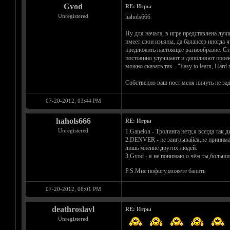
Gvod
RE: Игры
Unregistered
hahols666
Ну для начала, в игре представлена лу
имеет свои изьяны, да балансер иногда 
предложить настоящее разнообразие. Ст
постоянно улучшают и дополняют проект.
можно сказать так - "Easy to learn, Hard 
Собственно ваш пост меня ничуть не зад
07-20-2012, 03:44 PM
hahols666
RE: Игры
Unregistered
1.Ganelon - Тролинга нету,я всегда так
2.DENVER - не заигрывайся,не принимай
лишь мнение других людей.
3.Gvod - я не понимаю о чём ты,большин
P.S.Мне пофигу,можете банить
07-20-2012, 06:01 PM
deathroslavl
RE: Игры
Unregistered