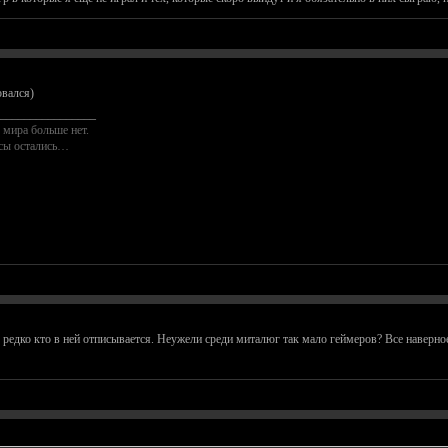
овался)
________________
 мира больше нет.
осы остались…
, редко кто в ней отписывается. Неужели среди миталюг так мало геймеров? Все наверн