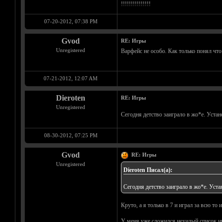
!!!!!!!!!!!!!!!
07-20-2012, 07:38 PM
Gvod
RE: Игры
Unregistered
Варфейс не особо. Как только понял что
07-21-2012, 12:07 AM
Dieroten
RE: Игры
Unregistered
Сегодня детство заиграло в жо*е. Уста
08-30-2012, 07:25 PM
Gvod
RE: Игры
Unregistered
Dieroten Писал(а):
Сегодня детство заиграло в жо*е. Уст
Круто, а я только в 7 и играл за всю то
У меня уже сложился нехилый список игр