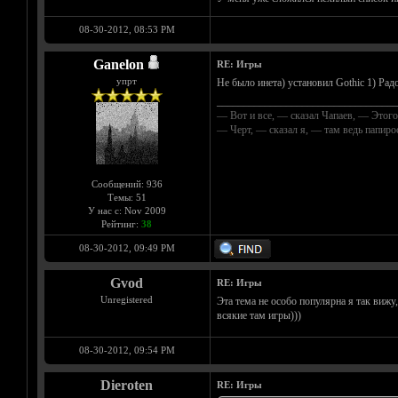
08-30-2012, 08:53 PM
Ganelon
RE: Игры
упрт
Не было инета) установил Gothic 1) Рад
__________________________________
— Вот и все, — сказал Чапаев, — Этого
— Черт, — сказал я, — там ведь папир
Сообщений: 936
Темы: 51
У нас с: Nov 2009
Рейтинг:
38
08-30-2012, 09:49 PM
Gvod
RE: Игры
Unregistered
Эта тема не особо популярна я так вижу
всякие там игры)))
08-30-2012, 09:54 PM
Dieroten
RE: Игры