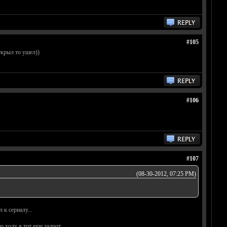
#105
ткрыл то ушел))
#106
#107
(08-30-2012, 07:25 PM)
 к сериалу...
о ходу я тот еще задрот