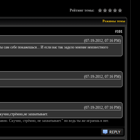
Рейтинг темы:
Режимы темы
#101
(07-19-2012, 07:16 PM)
 сам себе покажешься... И если вас так задело мнение неизвестного
(07-19-2012, 07:16 PM)
(07-19-2012, 07:16 PM)
Скучно,стрёмно,не захватывает.
гавно. Скучно, стрёмно, не захватывает." но ведь ты же играешь в нее.