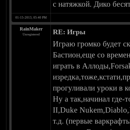
с натяжкой. Дико беся
01-15-2013, 05:40 PM
RainMaker
RE: Игры
Unregistered
Играю громко будет с
Бастион,еще со време
играть в Аллоды,Fors
изредка,тоже,кстати,п
прогуливали уроки в 
Ну а так,начинал где
II,Duke Nukem,Diablo,
т.д. (первые варкрафт