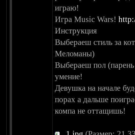
играю!
Игра Music Wars!
http
Инструкция
Выбераеш стиль за кот
Меломаны)
Выбераеш пол (парень
умение!
Девушка на начале буд
порах а дальше поигра
компа не оттащишь!
1.jpg
(Размер: 21.33