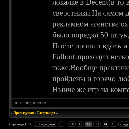
локалке в Decent(в то 
сверстники.На самом д
рекламном агенстве ох
было порядка 50 штук
После прошел вдоль и
Fallout:проходил неск
тоже.Вообще практиче
пройдены и горячо лю
Нынче же игр на компе
01-15-2013, 09:09 PM
«
Предыдущая
|
Следующая
»
Страницы (15):
« Предыдущая
1
...
10
11
12
13
14
15
Следу