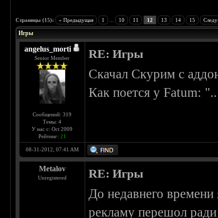
 0
Страницы (15):
« Предыдущая
1
...
10
11
12
13
14
15
Следу
Игры
angelus_morti
RE: Игры
Senior Member
Скачал Скурим с аддо
Как поется у Fatum: ".
Сообщений: 319
Темы: 4
У нас с: Oct 2009
Рейтинг:
21
08-31-2012, 07:41 AM
Metalov
RE: Игры
Unregistered
До недавнего времени 
рекламу перешол ради 