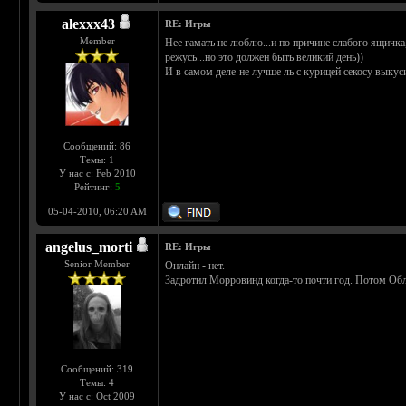
alexxx43
RE: Игры
Member
Нее гамать не люблю...и по причине слабого ящичка
режусь...но это должен быть великий день))
И в самом деле-не лучше ль с курицей секосу выкус
Сообщений: 86
Темы: 1
У нас с: Feb 2010
Рейтинг:
5
05-04-2010, 06:20 AM
angelus_morti
RE: Игры
Senior Member
Онлайн - нет.
Задротил Морровинд когда-то почти год. Потом Обл
Сообщений: 319
Темы: 4
У нас с: Oct 2009