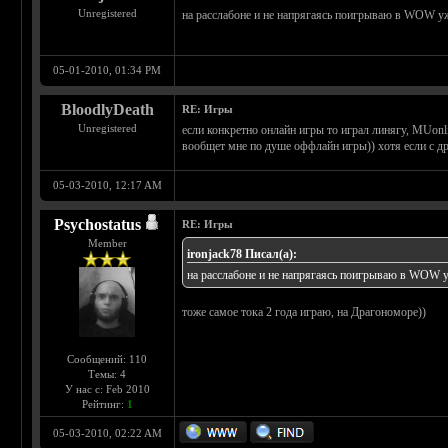
Unregistered
на расслабоне и не напрягаясь поигрываю в WOW уже 
05-01-2010, 01:34 PM
BloodlyDeath
RE: Игры
Unregistered
если конкретно онлайн игры то играл линягу, MUonl
вообщет мне по душе оффлайн игры)) хотя если с др
05-03-2010, 12:17 AM
Psychostatus
RE: Игры
Member
ironjack78 Писал(а):
на расслабоне и не напрягаясь поигрываю в WOW уже
тоже самое тока 2 года играю, на Драгономоре))
Сообщений: 110
Темы: 4
У нас с: Feb 2010
Рейтинг:
1
05-03-2010, 02:22 AM