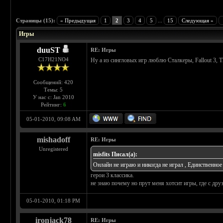
 0
Страницы (15):
« Предыдущая
1
2
3
4
5
...
15
Следующая »
Игры
duuST
RE: Игры
С17H21NO4
Ну а из сингловых игр люблю Сталкеры, Fallout 3, T
Сообщений: 420
Темы: 5
У нас с: Jan 2010
Рейтинг:
6
05-01-2010, 09:08 AM
mishadoff
RE: Игры
Unregistered
misfits Писал(а):
Онлайн не играю и никогда не играл , Единственное 
герои 3 классика.
не знаю почему но прут меня хотсит игры, где с др
05-01-2010, 01:18 PM
ironjack78
RE: Игры