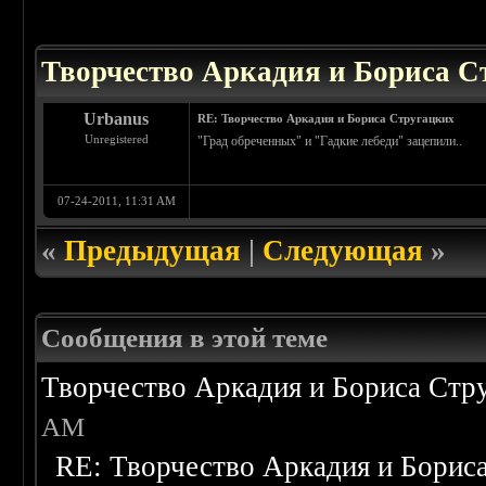
 0
Творчество Аркадия и Бориса С
Urbanus
RE: Творчество Аркадия и Бориса Стругацких
Unregistered
"Град обреченных" и "Гадкие лебеди" зацепили..
07-24-2011, 11:31 AM
«
Предыдущая
|
Следующая
»
Сообщения в этой теме
Творчество Аркадия и Бориса Стр
AM
RE: Творчество Аркадия и Борис