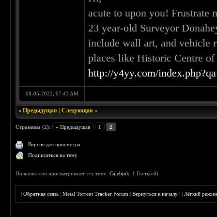
acute to upon you! Frustrate 
23 year-old Surveyor Donahey
include wall art, and vehicle 
places like Historic Centre o
http://y4yy.com/index.php?q
08-05-2022, 07:43 AM
«
Предыдущая
|
Следующая
»
Страницы (2):
« Предыдущая
1
2
Версия для просмотра
Подписаться на тему
Пользователи просматривают эту тему:
Calebjok
, 1 Гость(ей)
|
Обратная связь
|
Metal Torrent Tracker Forum
|
Вернуться к началу
|
|
Лёгкий режи