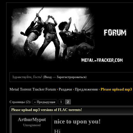
Здравствуйте, Гость! (
Вход
—
Зарегистрироваться
)
Metal Torrent Tracker Forum
›
Раздачи
›
Предложения
›
Please upload mp3 
 0
Страницы (2):
« Предыдущая
1
2
Please upload mp3 versions of FLAC torrents!
ArthurMypot
nice to upon you!
Unregistered
Hi,