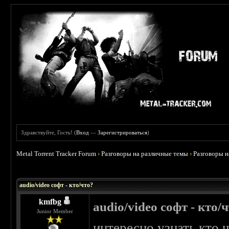
Здравствуйте, Гость! (
Вход
—
Зарегистрироваться
)
Metal Torrent Tracker Forum
›
Разговоры на различные темы
›
Разговоры 
 0
audio/video софт - кто/что?
kmfbg
audio/video софт - кто/
Junior Member
интересно узнать кто 