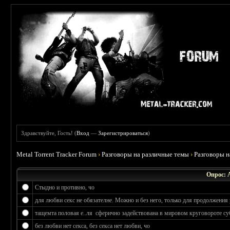
Здравствуйте, Гость! (
Вход
—
Зарегистрироваться
)
Metal Torrent Tracker Forum
›
Разговоры на различные темы
›
Разговоры 
Опрос: 
Стыдно и противно, чо
для любви секс не обязателне. Можно и без него, только для продолжения 
тащемта половая е..ля сферично задействована в мировом круговороте су
без любви нет секса, без секса нет любви, чо