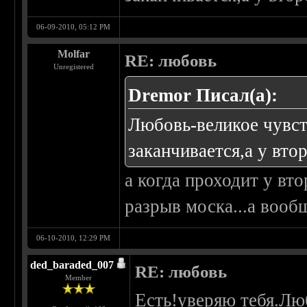
06-09-2010, 05:12 PM
Molfar
RE: любовь
Unregistered
Dremor Писал(а):
Любовь-великое чувств
заканчивается,а у втор
а когда проходит у вто
разрыв моска...а вооб
06-10-2010, 12:29 PM
ded_baraded_007
RE: любовь
Member
Есть!уверяю тебя.Лю