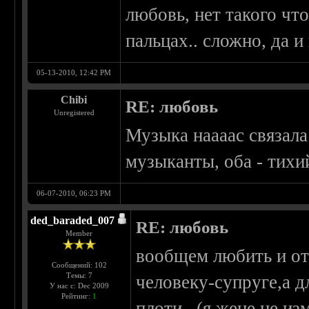
любовь, нет такого что
пальцах.. сложно, да и
05-13-2010, 12:42 PM
Chibi
RE: любовь
Unregistered
Музыка наааас связал
музыканты, оба - тихи
06-07-2010, 06:23 PM
ded_baraded_007
RE: любовь
Member
вообщем любить и от
Сообщений: 102
Темы: 7
человеку-супруге,а д
У нас с: Dec 2009
Рейтинг:
1
плоти...(я жене не из