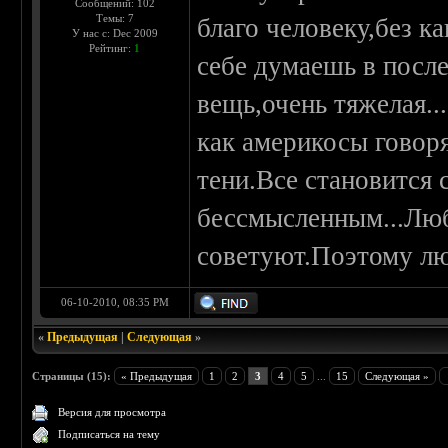
Сообщений: 102
Темы: 7
благо человеку,без 
У нас с: Dec 2009
Рейтинг:
1
себе думаешь в посл
вещь,очень тяжелая..
как америкосы говоря
тени.Все становится
бессмысленным...Лю
советуют.Поэтому лю
06-10-2010, 08:35 PM
«
Предыдущая
|
Следующая
»
Страницы (15):
« Предыдущая
1
2
3
4
5
...
15
Следующая »
Версия для просмотра
Подписаться на тему