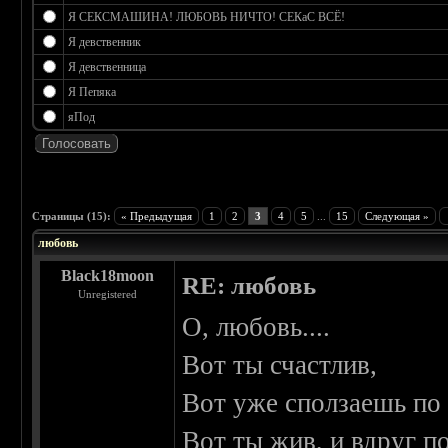
Я СЕКСМАШИНА! ЛЮБОВЬ НИЧТО! СЕКаС ВСЁ!
Я девственник
Я девственница
Я Пепяка
яПод
 0
Страницы (15):
« Предыдущая
1
2
3
4
5
...
15
Следующая »
любовь
Black18moon
RE: любовь
Unregistered
О, любовь....
Вот ты счастлив,
Вот уже сползаешь по 
Вот ты жив, и вдруг по