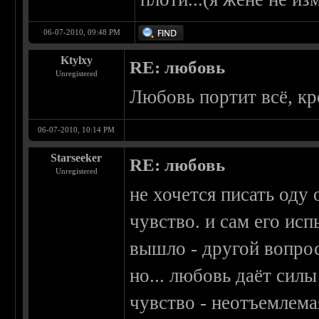
06-07-2010, 09:48 PM
Ktylxy
RE: любовь
Unregistered
Любовь портит всё, кр
06-07-2010, 10:14 PM
Starseeker
RE: любовь
Unregistered
не хочется писать оду
чувство. и сам его исп
вышло - другой вопрос
но... любовь даёт силы
чувство - неотъемлема