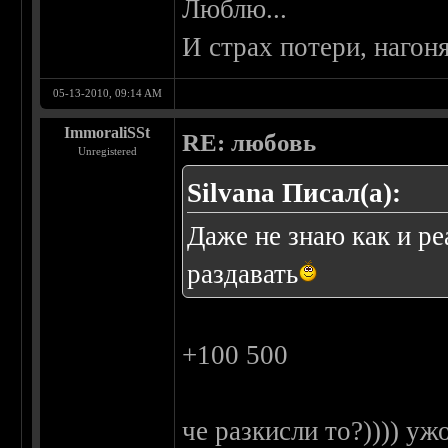
Люблю...
И страх потери, нагоня
05-13-2010, 09:14 AM
ImmoraliSSt
RE: любовь
Unregistered
Silvana Писал(а):
Даже не знаю как и ре
раздавать
+100 500
че разкисли то?)))) уж