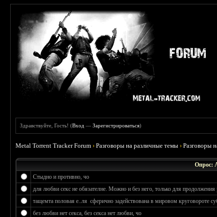
Здравствуйте, Гость! (
Вход
—
Зарегистрироваться
)
Metal Torrent Tracker Forum
›
Разговоры на различные темы
›
Разговоры 
Опрос: 
Стыдно и противно, чо
для любви секс не обязателне. Можно и без него, только для продолжения 
тащемта половая е..ля сферично задействована в мировом круговороте су
без любви нет секса, без секса нет любви, чо