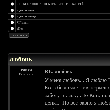
Я СЕКСМАШИНА! ЛЮБОВЬ НИЧТО! СЕКаС ВСЁ!
Я девственник
Я девственница
Я Пепяка
яПод
 0
любовь
Panica
RE: любовь
Unregistered
У меня любовь... Я люблю К
Котэ был счастлив, кормлю
заботу и ласку..Но Котэ не
ценит.. Но все равно я люб