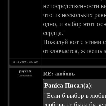
непосредственности в
что из нескольких рав
одно, и выбор этот ос
сердца."
Пожалуй вот с этими 
отключается, живешь 
11-11-2010, 10:43 AM
psykatz
RE: любовь
Unregistered
Panica Писал(а):
"Если б выбор в любв
любовь не была бы чу