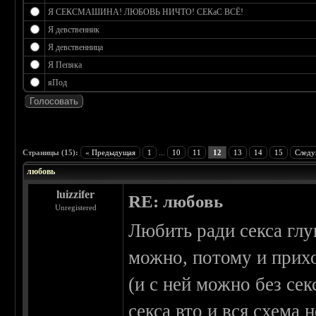
Я СЕКСМАШИНА! ЛЮБОВЬ НИЧТО! СЕКаС ВСЁ!
Я девственник
Я девственница
Я Пепяка
яПод
 0
Страницы (15):
« Предыдущая
1
...
10
11
12
13
14
15
Следу
любовь
luizzifer
RE: любовь
Unregistered
Любить ради секса глу
можно, потому и прих
(и с ней можно без се
секса вто и вся схема