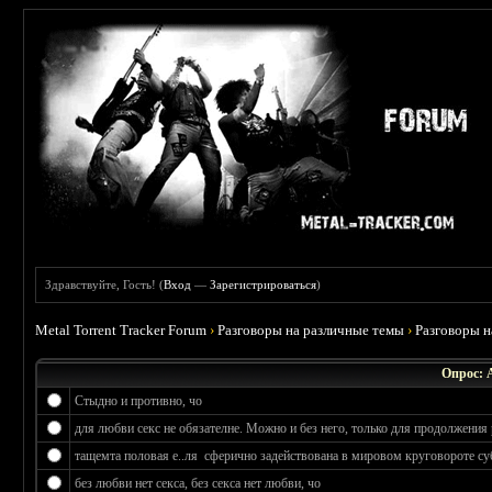
Здравствуйте, Гость! (
Вход
—
Зарегистрироваться
)
Metal Torrent Tracker Forum
›
Разговоры на различные темы
›
Разговоры 
Опрос: 
Стыдно и противно, чо
для любви секс не обязателне. Можно и без него, только для продолжения 
тащемта половая е..ля сферично задействована в мировом круговороте су
без любви нет секса, без секса нет любви, чо