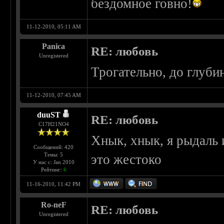
бездомное говно!
11-12-2010, 05:11 AM
Panica
RE: любовь
Unregistered
Трогательно, до глуб
11-12-2010, 07:45 AM
duuST
RE: любовь
С17H21NO4
Хнык, хнык, я рыдаль 
Сообщений: 420
Темы: 5
это жестоко
У нас с: Jan 2010
Рейтинг:
6
11-16-2010, 11:42 PM
Ro-neF
RE: любовь
Unregistered