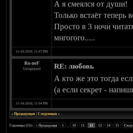
А я смеялся от души!
Только встаёт теперь в
Просто в 3 ночи читать
мнгогого.....
11-16-2010, 11:47 PM
Ro-neF
RE: любовь
Unregistered
А кто же это тогда есл
(а если секрет - напиш
11-16-2010, 11:54 PM
«
Предыдущая
|
Следующая
»
Страницы (15):
« Предыдущая
1
...
10
11
12
13
14
15
Следу