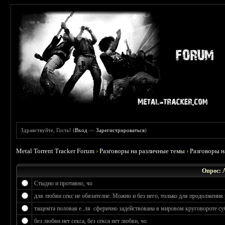
Здравствуйте, Гость! (
Вход
—
Зарегистрироваться
)
Metal Torrent Tracker Forum
›
Разговоры на различные темы
›
Разговоры 
Опрос: 
Стыдно и противно, чо
для любви секс не обязателне. Можно и без него, только для продолжения 
тащемта половая е..ля сферично задействована в мировом круговороте су
без любви нет секса, без секса нет любви, чо