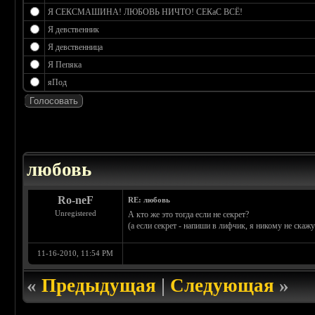
Я СЕКСМАШИНА! ЛЮБОВЬ НИЧТО! СЕКаС ВСЁ!
Я девственник
Я девственница
Я Пепяка
яПод
 0
любовь
Ro-neF
RE: любовь
Unregistered
А кто же это тогда если не секрет?
(а если секрет - напиши в лифчик, я никому не скажу
11-16-2010, 11:54 PM
«
Предыдущая
|
Следующая
»