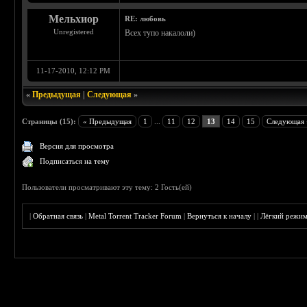
Мельхиор
RE: любовь
Unregistered
Всех тупо накалоли)
11-17-2010, 12:12 PM
«
Предыдущая
|
Следующая
»
Страницы (15):
« Предыдущая
1
...
11
12
13
14
15
Следующая 
Версия для просмотра
Подписаться на тему
Пользователи просматривают эту тему: 2 Гость(ей)
|
Обратная связь
|
Metal Torrent Tracker Forum
|
Вернуться к началу
|
|
Лёгкий режи