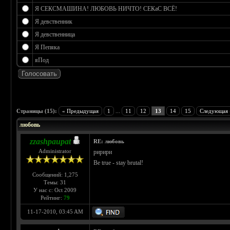
Я СЕКСМАШИНА! ЛЮБОВЬ НИЧТО! СЕКаС ВСЁ!
Я девственник
Я девственница
Я Пепяка
яПод
 0
Страницы (15):
« Предыдущая
1
...
11
12
13
14
15
Следующая 
любовь
zzashpaupat
RE: любовь
Administrator
ририри
Be true - stay brutal!
Сообщений: 1,275
Темы: 31
У нас с: Oct 2009
Рейтинг:
79
11-17-2010, 03:45 AM