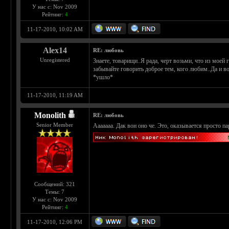
У нас с: Nov 2009
Рейтинг:
4
11-17-2010, 10:02 AM
Alex14
RE: любовь
Unregistered
Знаете, товарищи..Я рада, черт возьми, что из моей
забывайте говорить доброе тем, кого любим..Да и в
*ушло*
11-17-2010, 11:19 AM
Monolith
RE: любовь
Senior Member
Ааааааа. Дак вон оно че. Это, оказывается просто п
Сообщений: 321
Темы: 7
У нас с: Nov 2009
Рейтинг:
4
11-17-2010, 12:06 PM