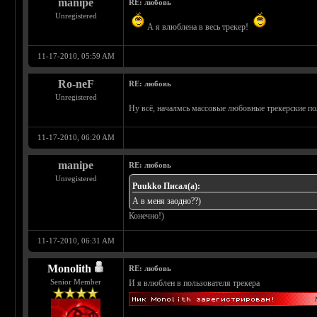
manipe
RE: любовь
Unregistered
А я влюблена в весь трекер!
11-17-2010, 05:59 AM
Ro-neF
RE: любовь
Unregistered
Ну всё, началмсь массовые любовные трекерские 
11-17-2010, 06:20 AM
manipe
RE: любовь
Unregistered
Puukko Писал(а):
А в меня заодно??)
Конечно!)
11-17-2010, 06:31 AM
Monolith
RE: любовь
Senior Member
И я влюблен в пользователя трекера