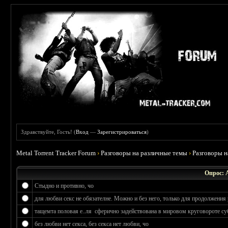
Здравствуйте, Гость! (
Вход
—
Зарегистрироваться
)
Metal Torrent Tracker Forum
›
Разговоры на различные темы
›
Разговоры 
Опрос: 
Стыдно и противно, чо
для любви секс не обязателне. Можно и без него, только для продолжения 
тащемта половая е..ля сферично задействована в мировом круговороте су
без любви нет секса, без секса нет любви, чо