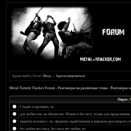
Здравствуйте, Гость! (
Вход
—
Зарегистрироваться
)
Metal Torrent Tracker Forum
›
Разговоры на различные темы
›
Разговоры 
Опрос: 
Стыдно и противно, чо
для любви секс не обязателне. Можно и без него, только для продолжения 
тащемта половая е..ля сферично задействована в мировом круговороте су
без любви нет секса, без секса нет любви, чо