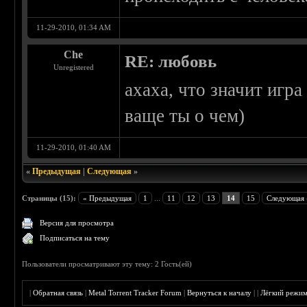
11-29-2010, 01:34 AM
Che
RE: любовь
Unregistered
ахаха, что значит игра
ваще ты о чем)
11-29-2010, 01:40 AM
«
Предыдущая
|
Следующая
»
Страницы (15):
« Предыдущая
1
...
11
12
13
14
15
Следующая 
Версия для просмотра
Подписаться на тему
Пользователи просматривают эту тему: 2 Гость(ей)
|
Обратная связь
|
Metal Torrent Tracker Forum
|
Вернуться к началу
|
|
Лёгкий режи