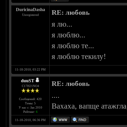
DuricinaDasha
RE: любовь
Unregistered
я лю...
я люблю...
я люблю те...
я люблю текилу!
11-18-2010, 03:22 PM
duuST
RE: любовь
С17H21NO4
....
Сообщений: 420
Темы: 5
Вахаха, вапще атажгл
У нас с: Jan 2010
Рейтинг:
6
11-18-2010, 06:36 PM