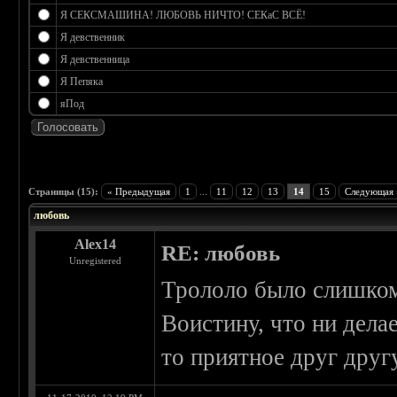
Я СЕКСМАШИНА! ЛЮБОВЬ НИЧТО! СЕКаС ВСЁ!
Я девственник
Я девственница
Я Пепяка
яПод
 0
Страницы (15):
« Предыдущая
1
...
11
12
13
14
15
Следующая 
любовь
Alex14
RE: любовь
Unregistered
Трололо было слишком
Воистину, что ни делае
то приятное друг другу