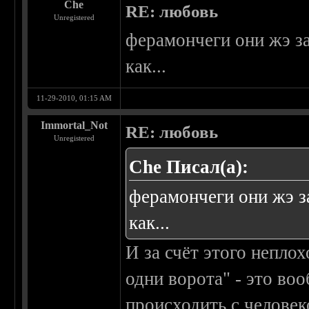
Che
RE: любовь
Unregistered
ферамончеги они жэ за
как...
11-29-2010, 01:15 AM
Immortal_Not
RE: любовь
Unregistered
Che Писал(а):
ферамончеги они жэ за
как...
И за счёт этого неплох
одни ворота" - это во
происходить с человек