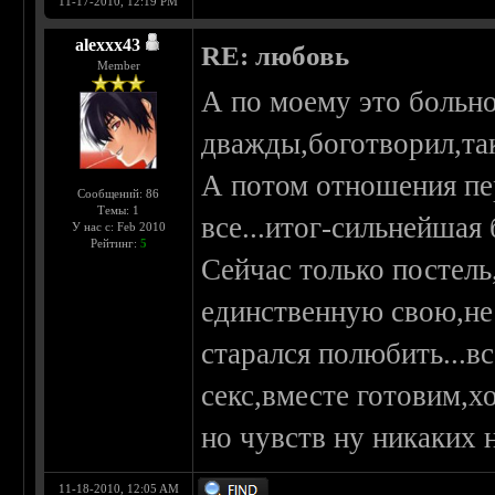
11-17-2010, 12:19 PM
alexxx43
RE: любовь
Member
А по моему это больно
дважды,боготворил,та
А потом отношения пе
Сообщений: 86
Темы: 1
все...итог-сильнейшая 
У нас с: Feb 2010
Рейтинг:
5
Сейчас только постель
единственную свою,не 
старался полюбить...в
секс,вместе готовим,х
но чувств ну никаких н
11-18-2010, 12:05 AM