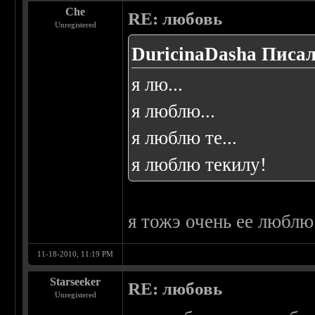
Che
RE: любовь
Unregistered
DuricinaDasha Писал
я лю...
я люблю...
я люблю те...
я люблю текилу!
я тожэ очень ее люблю.
11-18-2010, 11:19 PM
Starseeker
RE: любовь
Unregistered