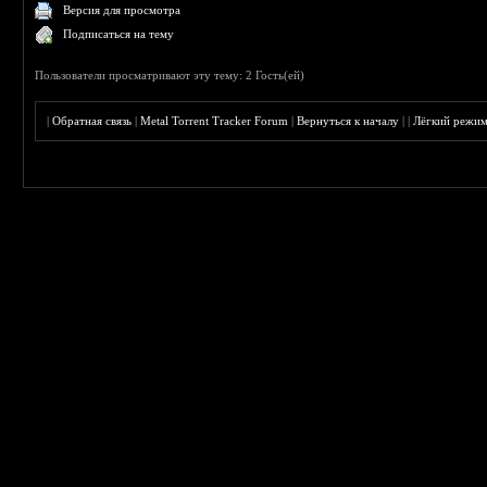
Версия для просмотра
Подписаться на тему
Пользователи просматривают эту тему: 2 Гость(ей)
|
Обратная связь
|
Metal Torrent Tracker Forum
|
Вернуться к началу
|
|
Лёгкий режи