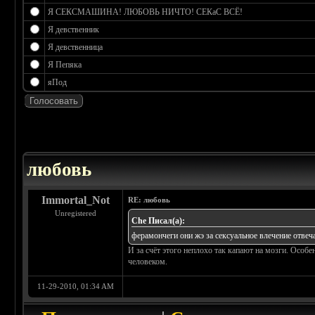
Я СЕКСМАШИНА! ЛЮБОВЬ НИЧТО! СЕКаС ВСЁ!
Я девственник
Я девственница
Я Пепяка
яПод
 0
любовь
Immortal_Not
RE: любовь
Unregistered
Che Писал(а):
ферамончеги они жэ за сексуальное влечение отвеча
И за счёт этого неплохо так капают на мозги. Особе
человеком.
11-29-2010, 01:34 AM