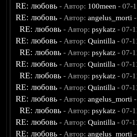
RE: любовь
- Автор:
100meen
- 07-
RE: любовь
- Автор:
angelus_morti
-
RE: любовь
- Автор:
psykatz
- 07-1
RE: любовь
- Автор:
Quintilla
- 07-1
RE: любовь
- Автор:
psykatz
- 07-1
RE: любовь
- Автор:
Quintilla
- 07-1
RE: любовь
- Автор:
psykatz
- 07-1
RE: любовь
- Автор:
Quintilla
- 07-1
RE: любовь
- Автор:
angelus_morti
-
RE: любовь
- Автор:
psykatz
- 07-1
RE: любовь
- Автор:
Quintilla
- 07-1
RE: любовь
- Автор:
angelus_morti
-