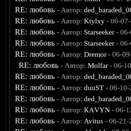
RE: любовь
- Автор:
ded_baraded_0
RE: любовь
- Автор:
Ktylxy
- 06-07
RE: любовь
- Автор:
Starseeker
- 06
RE: любовь
- Автор:
Starseeker
- 06
RE: любовь
- Автор:
Dremor
- 06-09
RE: любовь
- Автор:
Molfar
- 06-1
RE: любовь
- Автор:
ded_baraded_0
RE: любовь
- Автор:
duuST
- 06-10-
RE: любовь
- Автор:
ded_baraded_0
RE: любовь
- Автор:
КАVYN
- 06-1
RE: любовь
- Автор:
Avitus
- 06-21-