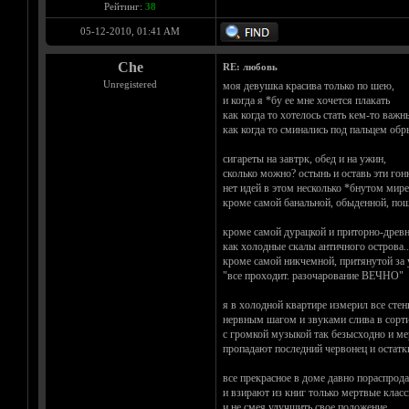
Рейтинг:
38
05-12-2010, 01:41 AM
Che
RE: любовь
Unregistered
моя девушка красива только по шею,
и когда я *бу ее мне хочется плакать
как когда то хотелось стать кем-то важ
как когда то сминались под пальцем обр
сигареты на завтрк, обед и на ужин,
сколько можно? остынь и оставь эти гон
нет идей в этом несколько *бнутом мире
кроме самой банальной, обыденной, по
кроме самой дурацкой и приторно-древ
как холодные скалы античного острова..
кроме самой никчемной, притянутой за 
"все проходит. разочарование ВЕЧНО"
я в холодной квартире измерил все сте
нервным шагом и звуками слива в сорт
с громкой музыкой так безысходно и ме
пропадают последний червонец и остатк
все прекрасное в доме давно пораспрод
и взирают из книг только мертвые клас
и не смея улучшить свое положение