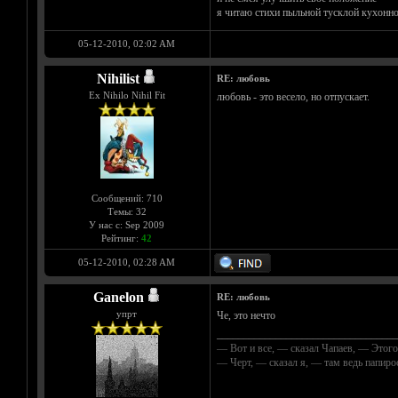
я читаю стихи пыльной тусклой кухонно
05-12-2010, 02:02 AM
Nihilist
RE: любовь
Ex Nihilo Nihil Fit
любовь - это весело, но отпускает.
Сообщений: 710
Темы: 32
У нас с: Sep 2009
Рейтинг:
42
05-12-2010, 02:28 AM
Ganelon
RE: любовь
упрт
Че, это нечто
__________________________________
— Вот и все, — сказал Чапаев, — Этого
— Черт, — сказал я, — там ведь папир