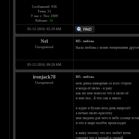
Сообщений: 936
Темы: 51
У нас с: Nov 2009
Рейтинг:
38
05-12-2010, 02:29 AM
Nel
RE: любовь
Unregistered
была любовь с моим теперешним другом 
05-12-2010, 09:20 AM
ironjack78
RE: любовь
Unregistered
моя девка шикарная со всех сторон
и когда её пялю - я ржу
как же мне повезло что я пялю её
и мне пох...й что сам я никто
я курю и бухаю весь день напролёт
а ночью пялю красотку
мне насрать для чего в небо солнце вста
и что в мире вообче происходит
я живу потому что все любят меня
говорят что я милый и умный