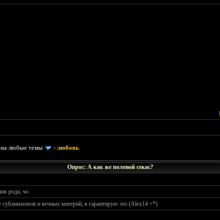
 на любые темы
›
любовь
Опрос: А как же половой секас?
ия рода, чо
 сублимизмов и вечных материй, я гарантирую это (Alex14 =*)