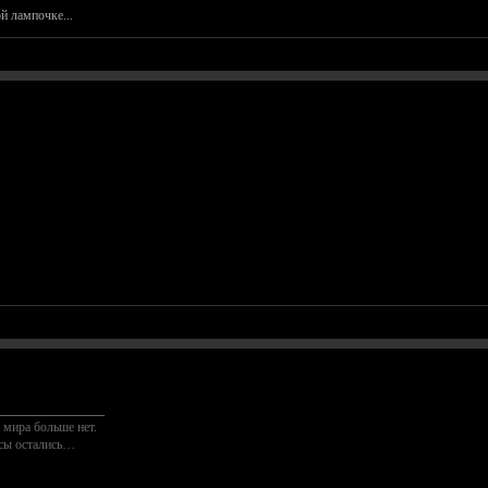
й лампочке...
________________
 мира больше нет.
осы остались…