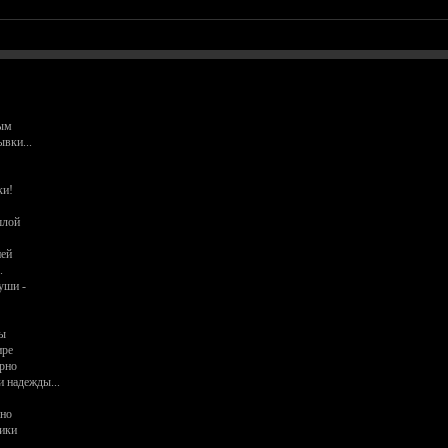
ным
ывки...
ки!
шлой
ней
.
уши -
ны
ире
рно
и надежды...
ано
сики