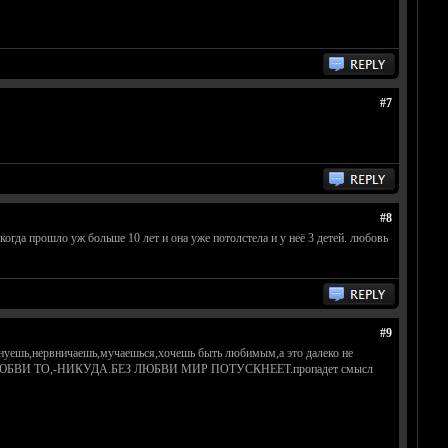
#7
#8
когда прошло уж больше 10 лет и она уже потолстела и у неё 3 детей. любовь
#9
внуешь,нервничаешь,мучаешься,хочешь быть любимым,а это далеко не
.НО БЕЗ ЛЮБВИ ТО,-НИКУДА.БЕЗ ЛЮБВИ МИР ПОТУСКНЕЕТ.пропадет смысл