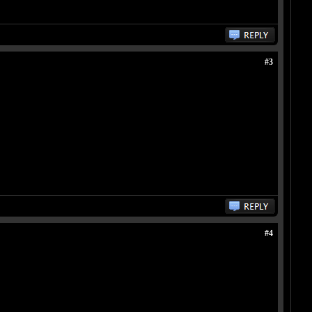
#3
#4