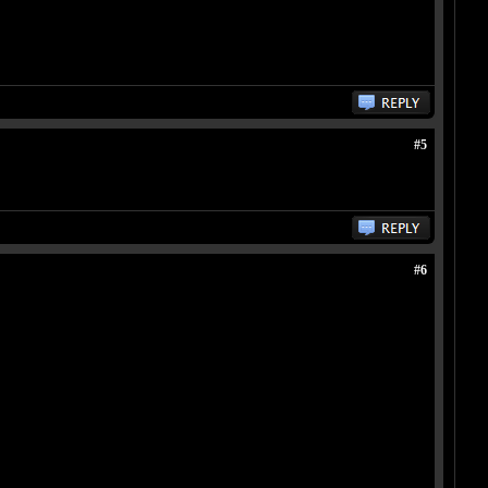
#5
#6