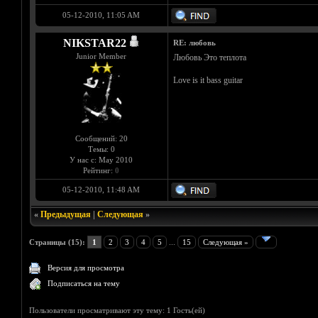
05-12-2010, 11:05 AM
NIKSTAR22
RE: любовь
Junior Member
Любовь Это теплота
Love is it bass guitar
Сообщений: 20
Темы: 0
У нас с: May 2010
Рейтинг:
0
05-12-2010, 11:48 AM
«
Предыдущая
|
Следующая
»
Страницы (15):
1
2
3
4
5
...
15
Следующая »
Версия для просмотра
Подписаться на тему
Пользователи просматривают эту тему: 1 Гость(ей)