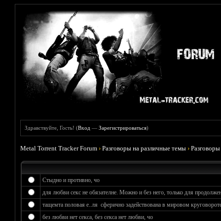
Здравствуйте, Гость! (
Вход
—
Зарегистрироваться
)
Metal Torrent Tracker Forum
›
Разговоры на различные темы
›
Разговоры
Стыдно и противно, чо
для любви секс не обязателне. Можно и без него, только для продолжен
тащемта половая е..ля сферично задействована в мировом круговороте
без любви нет секса, без секса нет любви, чо