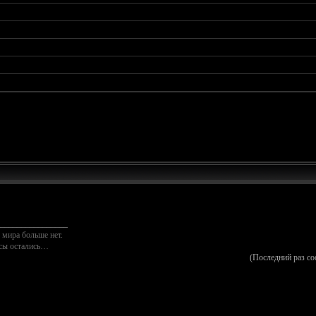
________________
 мира больше нет.
осы остались…
(Последний раз с