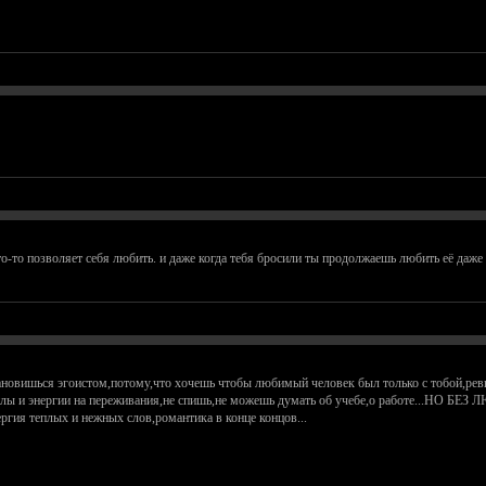
кто-то позволяет себя любить. и даже когда тебя бросили ты продолжаешь любить её даже 
ановишься эгоистом,потому,что хочешь чтобы любимый человек был только с тобой,ре
 силы и энергии на переживания,не спишь,не можешь думать об учебе,о работе..
ргия теплых и нежных слов,романтика в конце концов...