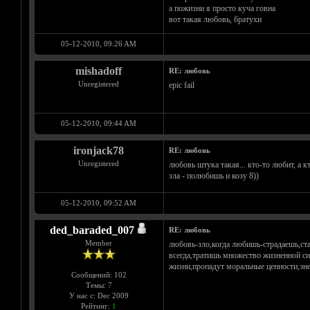
а пожизни я просто куча говна
вот такая любовь, братухи
05-12-2010, 09:26 AM
mishadoff
RE: любовь
Unregistered
epic fail
05-12-2010, 09:44 AM
ironjack78
RE: любовь
Unregistered
любовь штука такая... кто-то любит, а 
зла - полюбишь и козу 8))
05-12-2010, 09:52 AM
ded_baraded_007
RE: любовь
Member
любовь-зло,когда любишь-страдаешь,ст
всегда,тратишь множество жизненной
жизни,пропадут моральные ценности,эне
Сообщений: 102
Темы: 7
У нас с: Dec 2009
Рейтинг:
1