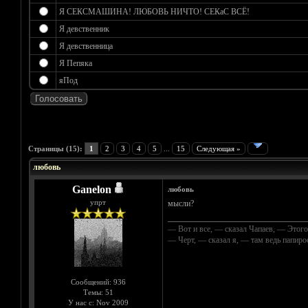
Я СЕКСМАШИНА! ЛЮБОВЬ НИЧТО! СЕКаС ВСЁ!
Я девственник
Я девственница
Я Пепяка
яПод
Голосов: 0 - Средняя оценка: 0
1
2
3
4
5
Страницы (15):
1
2
3
4
5
...
15
Следующая »
любовь
Ganelon
любовь
упрт
мысли?
__________________________________
— Вот и все, — сказал Чапаев, — Этого
— Черт, — сказал я, — там ведь папир
Сообщений: 936
Темы: 51
У нас с: Nov 2009