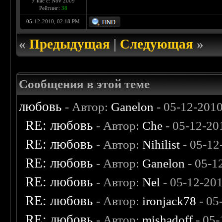
У нас с: Nov 2009
Рейтинг:
38
05-12-2010, 02:18 PM
«
Предыдущая
|
Следующая
»
Сообщения в этой теме
любовь
- Автор:
Ganelon
- 05-12-201
RE: любовь
- Автор:
Che
- 05-12-20
RE: любовь
- Автор:
Nihilist
- 05-12
RE: любовь
- Автор:
Ganelon
- 05-1
RE: любовь
- Автор:
Nel
- 05-12-20
RE: любовь
- Автор:
ironjack78
- 05
RE: любовь
- Автор:
mishadoff
- 05-