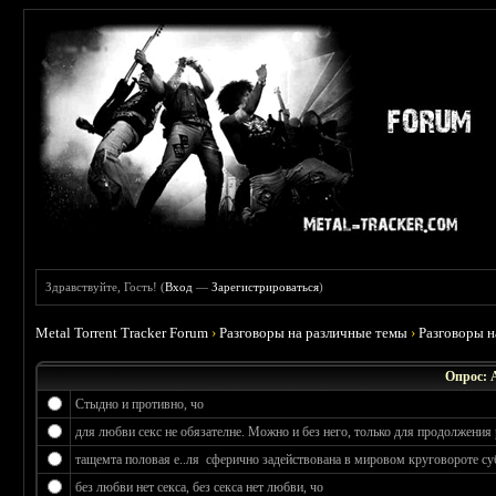
Здравствуйте, Гость! (
Вход
—
Зарегистрироваться
)
Metal Torrent Tracker Forum
›
Разговоры на различные темы
›
Разговоры 
Опрос: 
Стыдно и противно, чо
для любви секс не обязателне. Можно и без него, только для продолжения 
тащемта половая е..ля сферично задействована в мировом круговороте су
без любви нет секса, без секса нет любви, чо