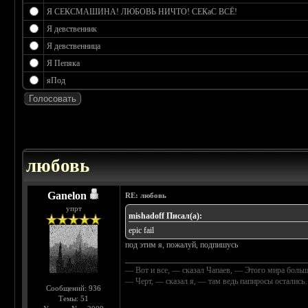
Я СЕКСМАШИНА! ЛЮБОВЬ НИЧТО! СЕКаС ВСЁ!
Я девственник
Я девственница
Я Пепяка
яПод
 0
любовь
Ganelon
RE: любовь
упрт
mishadoff Писал(а):
epic fail
под этим я, пожалуй, подпишусь
____________________________________________
— Вот и все, — сказал Чапаев, — Этого мира больш
— Черт, — сказал я, — там ведь папиросы осталис
Сообщений: 936
Темы: 51