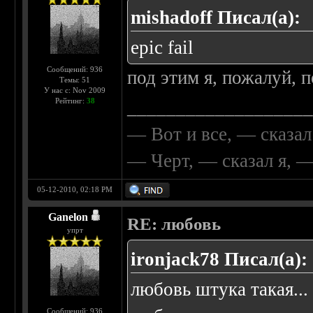
mishadoff Писал(а):
epic fail
Сообщений: 936
под этим я, пожалуй, 
Темы: 51
У нас с: Nov 2009
Рейтинг:
38
__________________
— Вот и все, — сказал
— Черт, — сказал я, 
05-12-2010, 02:18 PM
Ganelon
RE: любовь
упрт
ironjack78 Писал(а):
любовь штука такая... 
Сообщений: 936