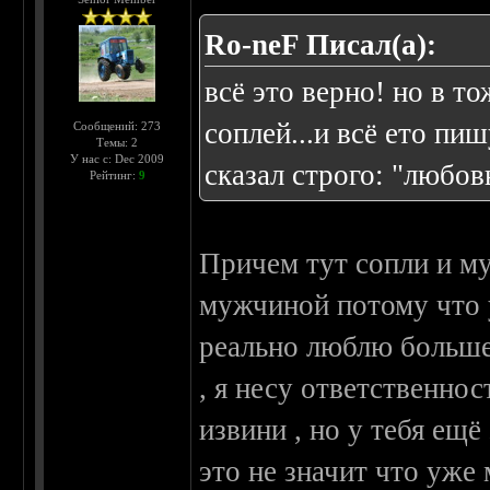
Ro-neF Писал(а):
всё это верно! но в т
соплей...и всё ето пи
Сообщений: 273
Темы: 2
У нас с: Dec 2009
сказал строго: "любовь
Рейтинг:
9
Причем тут сопли и му
мужчиной потому что у
реально люблю больше
, я несу ответственнос
извини , но у тебя ещё
это не значит что уже