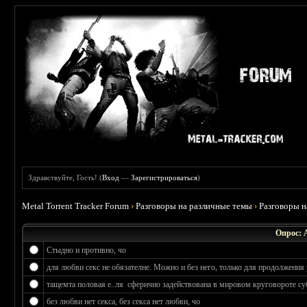
Здравствуйте, Гость! (
Вход
—
Зарегистрироваться
)
Metal Torrent Tracker Forum
›
Разговоры на различные темы
›
Разговоры 
Опрос: 
Стыдно и противно, чо
для любви секс не обязателне. Можно и без него, только для продолжения 
тащемта половая е..ля сферично задействована в мировом круговороте су
без любви нет секса, без секса нет любви, чо