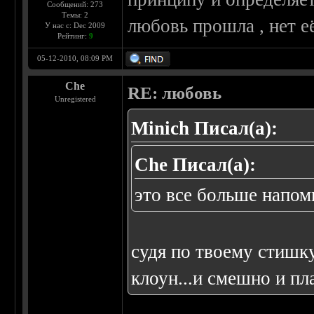
Сообщений: 273
Темы: 2
любовь прошла , нет её
У нас с: Dec 2009
Рейтинг:
9
05-12-2010, 08:09 PM
Che
RE: любовь
Unregistered
Minich Писал(а):
Che Писал(а):
это все больше напо
судя по твоему стишк
клоун...и смешно и пла