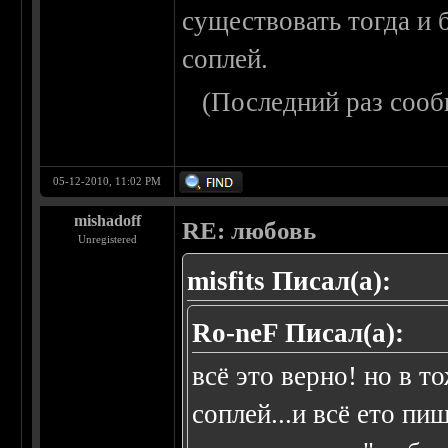
существовать тогда и 
соплей.
(Последний раз сооб
05-12-2010, 11:02 PM
mishadoff
RE: любовь
Unregistered
misfits Писал(а):
Ro-neF Писал(а):
всё это верно! но в 
соплей...и всё ето пи