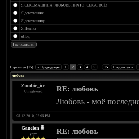
Я СЕКСМАШИНА! ЛЮБОВЬ НИЧТО! СЕКаС ВСЁ!
Я девственник
Я девственница
Я Пепяка
яПод
 0
Страницы (15):
« Предыдущая
1
2
3
4
5
...
15
Следующая »
любовь
Zombie_ice
RE: любовь
Unregistered
Любовь - моё последне
05-12-2010, 02:05 PM
Ganelon
RE: любовь
упрт