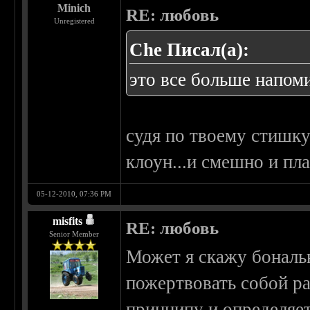
Minich
RE: любовь
Unregistered
Che Писал(а):
это все больше напом
судя по твоему стишк
клоун...и смешно и пла
05-12-2010, 07:36 PM
misfits
RE: любовь
Senior Member
Может я скажу бональн
пожертвовать собой ра
принципу и определяет