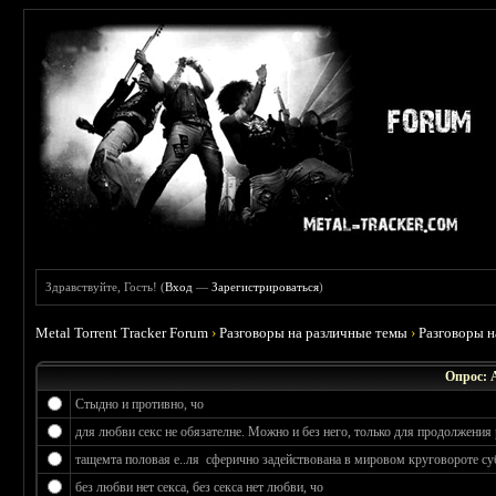
Здравствуйте, Гость! (
Вход
—
Зарегистрироваться
)
Metal Torrent Tracker Forum
›
Разговоры на различные темы
›
Разговоры 
Опрос: 
Стыдно и противно, чо
для любви секс не обязателне. Можно и без него, только для продолжения 
тащемта половая е..ля сферично задействована в мировом круговороте су
без любви нет секса, без секса нет любви, чо