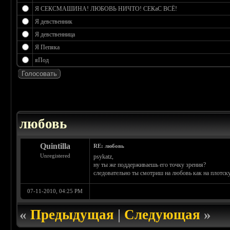
Я СЕКСМАШИНА! ЛЮБОВЬ НИЧТО! СЕКаС ВСЁ!
Я девственник
Я девственница
Я Пепяка
яПод
 0
любовь
Quintilla
RE: любовь
Unregistered
psykatz,
ну ты же поддерживаешь его точку зрения?
следовательно ты смотриш на любовь как на плотск
07-11-2010, 04:25 PM
«
Предыдущая
|
Следующая
»