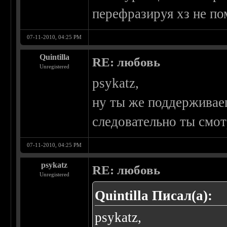
перефразируя хз не п
07-11-2010, 04:25 PM
Quintilla
RE: любовь
Unregistered
psykatz,
ну ты же поддерживае
следовательно ты смот
07-11-2010, 04:25 PM
psykatz
RE: любовь
Unregistered
Quintilla Писал(а):
psykatz,