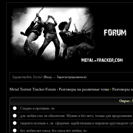
Здравствуйте, Гость! (
Вход
—
Зарегистрироваться
)
Metal Torrent Tracker Forum
›
Разговоры на различные темы
›
Разговоры 
Опрос: 
Стыдно и противно, чо
для любви секс не обязателне. Можно и без него, только для продолжения 
тащемта половая е..ля сферично задействована в мировом круговороте су
без любви нет секса, без секса нет любви, чо