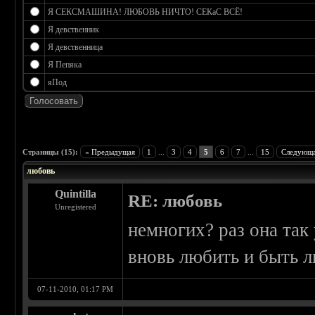
Я СЕКСМАШИНА! ЛЮБОВЬ НИЧТО! СЕКаС ВСЁ!
Я девственник
Я девственница
Я Пепяка
яПод
 0
Страницы (15):
« Предыдущая
1
...
3
4
5
6
7
...
15
Следующа
любовь
Quintilla
RE: любовь
Unregistered
немногих? раз она так
вновь любить и быть
07-11-2010, 01:17 PM