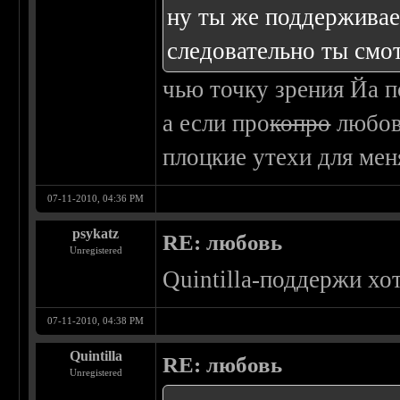
ну ты же поддерживае
следовательно ты смо
чью точку зрения Йа 
а если про
копро
любовь
плоцкие утехи для ме
07-11-2010, 04:36 PM
psykatz
RE: любовь
Unregistered
Quintilla-поддержи хо
07-11-2010, 04:38 PM
Quintilla
RE: любовь
Unregistered