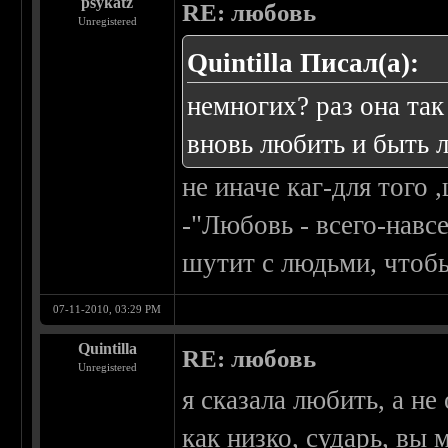
psykatz
RE: любовь
Unregistered
Quintilla Писал(а):
немногих? раз она та
вновь любить и быть
не иначе каг-для того
-"Любовь - всего-навс
шутит с людьми, чтоб
07-11-2010, 03:29 PM
Quintilla
RE: любовь
Unregistered
я сказала любить, а не
как низко, сударь, вы 