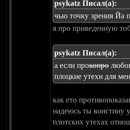
psykatz Писал(а):
чью точку зрения Йа
я про приведенную то
psykatz Писал(а):
а если про
копро
любов
плоцкие утехи для ме
как ето противопоказа
надеюсь ты воистину 
плотских утехах отнош