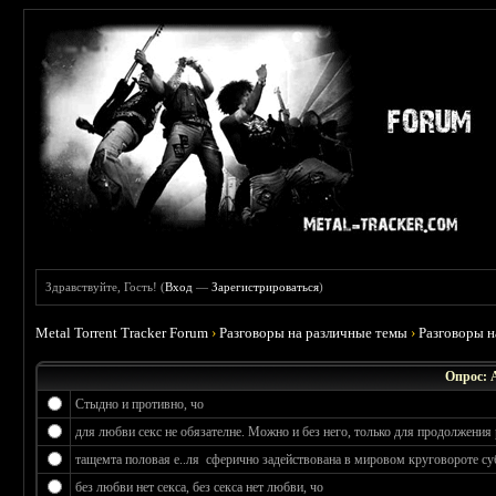
Здравствуйте, Гость! (
Вход
—
Зарегистрироваться
)
Metal Torrent Tracker Forum
›
Разговоры на различные темы
›
Разговоры 
Опрос: 
Стыдно и противно, чо
для любви секс не обязателне. Можно и без него, только для продолжения 
тащемта половая е..ля сферично задействована в мировом круговороте су
без любви нет секса, без секса нет любви, чо