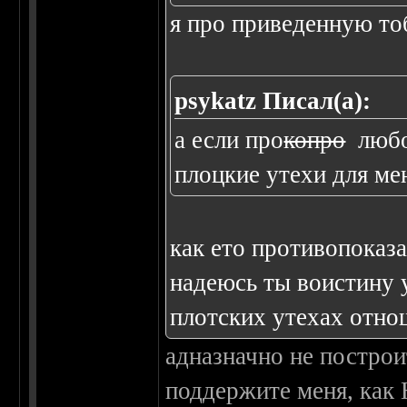
я про приведенную то
psykatz Писал(а):
а если про
копро
любов
плоцкие утехи для ме
как ето противопоказа
надеюсь ты воистину 
плотских утехах отно
адназначно не построи
поддержите меня, как