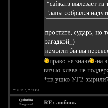
*сайкатз вылезает из
"лапы собрался надуть
простите, сударь, но 
загадкой_)
немогли бы вы переве
право не знаю
-на 
вязью-клава не поддер
*на ушко УГ2-зырили
07-11-2010, 05:22 PM
Quintilla
RE: любовь
Unregistered