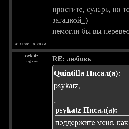
простите, сударь, но т
загадкой_)
немогли бы вы перевес
07-11-2010, 05:08 PM
psykatz
RE: любовь
Unregistered
Quintilla Писал(а):
psykatz,
psykatz Писал(а):
поддержите меня, ка