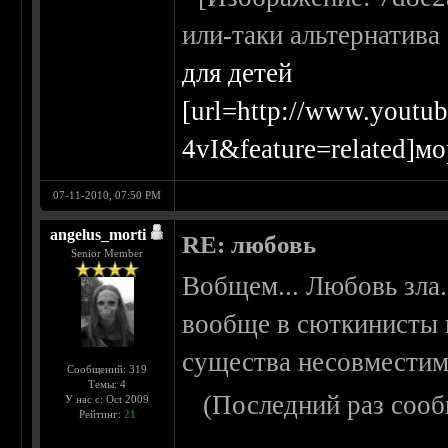
или-таки альтернатива
для детей
[url=http://www.yout
4vI&feature=related]м
07-11-2010, 07:50 PM
angelus_morti
RE: любовь
Senior Member
Вобщем... Любовь зла.
вообще в сюткинисты 
существа несовместим
Сообщений: 319
Темы: 4
(Последний раз сооб
У нас с: Oct 2009
Рейтинг:
21