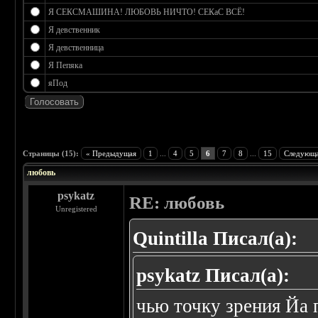
Я СЕКСМАШИНА! ЛЮБОВЬ НИЧТО! СЕКаС ВСЁ!
Я девственник
Я девственница
Я Пепяка
яПод
 0
Страницы (15):
« Предыдущая
1
...
4
5
6
7
8
...
15
Следующа
любовь
psykatz
RE: любовь
Unregistered
Quintilla Писал(а):
psykatz Писал(а):
чью точку зрения Йа