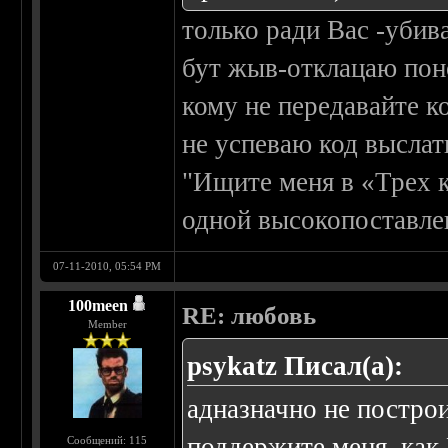
только ради Вас -убив
бут жыв-отклацаю поно
кому не передавайте к
не успеваю код выслать
"Ищите меня в «Трех к
одной высокопоставле
07-11-2010, 05:54 PM
100meen
RE: любовь
Member
psykatz Писал(а):
адназначно не постро
поддержите меня, как
Сообщений: 115