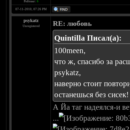
Рейтинг:
6
07-11-2010, 07:26 PM
psykatz
RE: любовь
Unregistered
Quintilla Писал(а):
100meen,
что ж, спасибо за рас
psykatz,
наверно стоит повтори
останешься без сисек
А Йа таг надеялся-и в
...