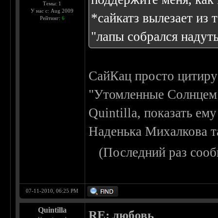
Темы: 1
У нас с: Aug 2009
*сайкатз вылезает из
Рейтинг:
6
"лапы собрался надуть"
СайКац просто цитируе
"Утомленные Солнцем 2
Quintilla, показать ем
Наденька Михалкова 
(Последний раз сооб
07-11-2010, 06:25 PM
Quintilla
RE: любовь