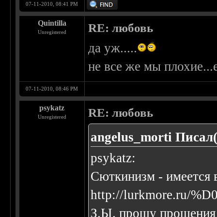
07-11-2010, 08:41 PM
Quintilla
RE: любовь
Unregistered
да уж.....
не все же мы плохие..
07-11-2010, 08:46 PM
psykatz
RE: любовь
Unregistered
angelus_morti Писал(
psykatz:
Сюткинизм - имеется 
http://lurkmore.r
З.Ы. прошу прощения