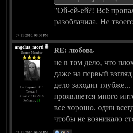
"Ой-ей-ей?! Всё пропа
разоблачила. Не твоег
07-11-2010, 08:50 PM
angelus_morti
RE: любовь
Senior Member
не в том дело, что пл
даже на первый взгляд
дело заходит глубже...
Сообщений: 319
Темы: 4
проявляется много инт
У нас с: Oct 2009
Рейтинг:
21
все хорошо, один всег
чтобы не возникало ст
07-11-2010, 09:00 PM