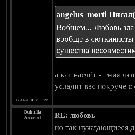
angelus_morti Писал(
Вобщем... Любовь зла.
вообще в сюткинисты 
существа несовмести
а каг насчёт -гения л
усладит вас покруче 
07-11-2010, 08:11 PM
Quintilla
RE: любовь
Unregistered
но так нуждающиеся др