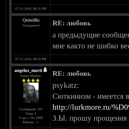
07-11-2010, 08:31 PM
Quintilla
RE: любовь
Unregistered
а предыдущие сообще
мне както не шибко ве
07-11-2010, 08:35 PM
angelus_morti
RE: любовь
Senior Member
psykatz:
Сюткинизм - имеется 
http://lurkmore.r
Сообщений: 319
Темы: 4
З.Ы. прошу прощения
У нас с: Oct 2009
Рейтинг:
21