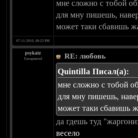
мне сложно с тобой об
для мну пишешь, навер
может таки сбавишь ж
07-11-2010, 08:23 PM
psykatz
RE: любовь
Unregistered
Quintilla Писал(а):
мне сложно с тобой о
для мну пишешь, навер
может таки сбавишь ж
да гдешь туд "жаргони
весело