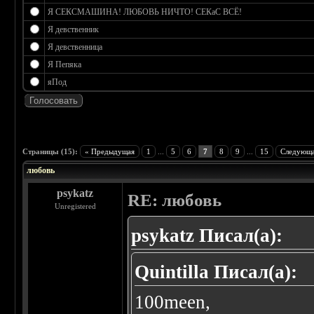
Я СЕКСМАШИНА! ЛЮБОВЬ НИЧТО! СЕКаС ВСЁ!
Я девственник
Я девственница
Я Пепяка
яПод
 0
Страницы (15):
« Предыдущая
1
...
5
6
7
8
9
...
15
Следующа
любовь
psykatz
RE: любовь
Unregistered
psykatz Писал(а):
Quintilla Писал(а):
100meen,