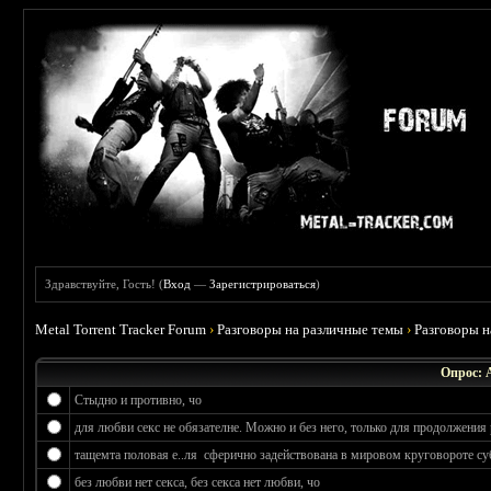
Здравствуйте, Гость! (
Вход
—
Зарегистрироваться
)
Metal Torrent Tracker Forum
›
Разговоры на различные темы
›
Разговоры 
Опрос: 
Стыдно и противно, чо
для любви секс не обязателне. Можно и без него, только для продолжения 
тащемта половая е..ля сферично задействована в мировом круговороте су
без любви нет секса, без секса нет любви, чо