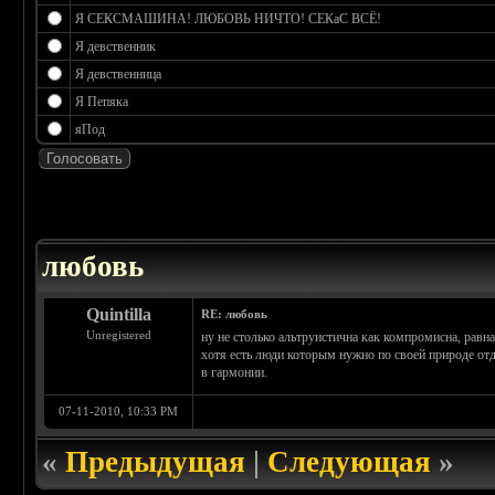
Я СЕКСМАШИНА! ЛЮБОВЬ НИЧТО! СЕКаС ВСЁ!
Я девственник
Я девственница
Я Пепяка
яПод
 0
любовь
Quintilla
RE: любовь
Unregistered
ну не столько альтруистична как компромисна, равн
хотя есть люди которым нужно по своей природе отда
в гармонии.
07-11-2010, 10:33 PM
«
Предыдущая
|
Следующая
»