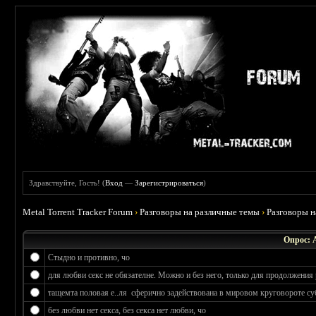
Здравствуйте, Гость! (
Вход
—
Зарегистрироваться
)
Metal Torrent Tracker Forum
›
Разговоры на различные темы
›
Разговоры 
Опрос: 
Стыдно и противно, чо
для любви секс не обязателне. Можно и без него, только для продолжения 
тащемта половая е..ля сферично задействована в мировом круговороте су
без любви нет секса, без секса нет любви, чо