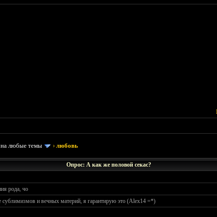
 на любые темы
›
любовь
Опрос: А как же половой секас?
ия рода, чо
 сублимизмов и вечных материй, я гарантирую это (Alex14 =*)