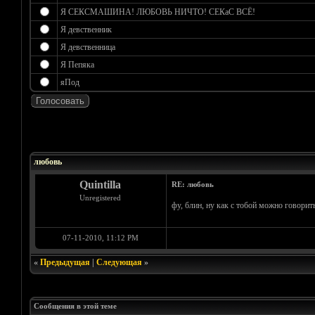
Я СЕКСМАШИНА! ЛЮБОВЬ НИЧТО! СЕКаС ВСЁ!
Я девственник
Я девственница
Я Пепяка
яПод
Голосов: 0 - Средняя оценка: 0
1
2
3
4
5
любовь
Quintilla
RE: любовь
Unregistered
фу, блин, ну как с тобой можно говорит
07-11-2010, 11:12 PM
«
Предыдущая
|
Следующая
»
Сообщения в этой теме