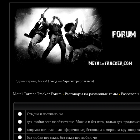
Здравствуйте, Гость! (
Вход
—
Зарегистрироваться
)
Metal Torrent Tracker Forum
›
Разговоры на различные темы
›
Разговоры
Стыдно и противно, чо
для любви секс не обязателне. Можно и без него, только для продолжен
тащемта половая е..ля сферично задействована в мировом круговороте
без любви нет секса, без секса нет любви, чо