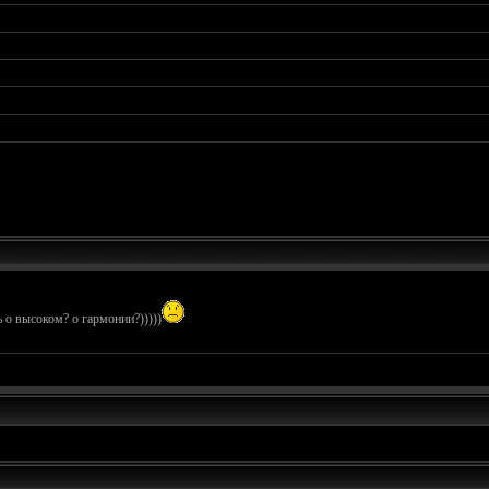
ь о высоком? о гармонии?)))))