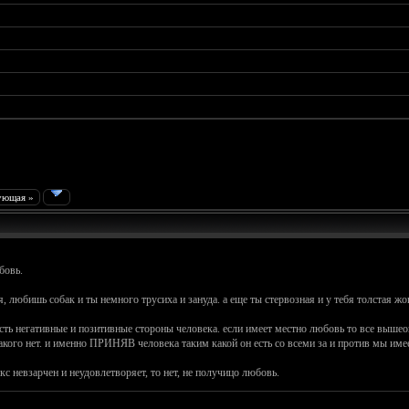
ующая »
бовь.
, любишь собак и ты немного трусиха и зануда. а еще ты стервозная и у тебя толстая жо
 есть негативные и позитивные стороны человека. если имеет местно любовь то все выш
такого нет. и именно ПРИНЯВ человека таким какой он есть со всеми за и против мы им
с невзарчен и неудовлетворяет, то нет, не получицо любовь.