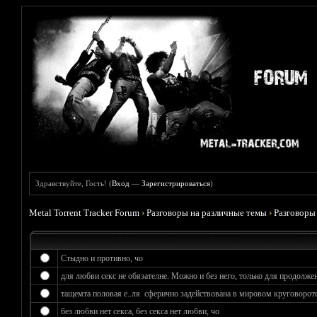
Здравствуйте, Гость! (
Вход
—
Зарегистрироваться
)
Metal Torrent Tracker Forum
›
Разговоры на различные темы
›
Разговоры
Стыдно и противно, чо
для любви секс не обязателне. Можно и без него, только для продолжен
тащемта половая е..ля сферично задействована в мировом круговороте
без любви нет секса, без секса нет любви, чо