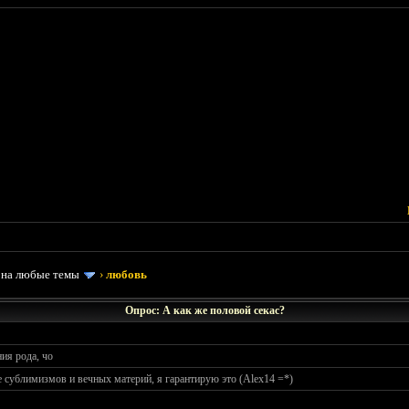
 на любые темы
›
любовь
Опрос: А как же половой секас?
ия рода, чо
 сублимизмов и вечных материй, я гарантирую это (Alex14 =*)