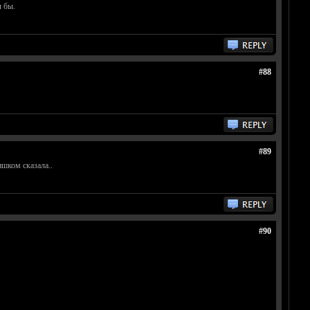
 бы.
#88
#89
ишком сказала..
#90