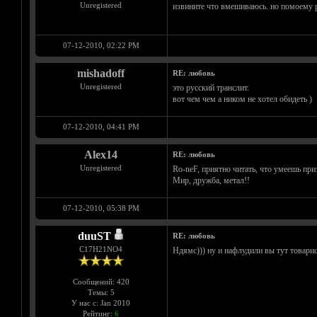
Unregistered
извините что вмешиваюсь. но помоему р
07-12-2010, 02:22 PM
mishadoff
RE: любовь
Unregistered
это русский транслит.
вот чем чем а ником не хотел обидеть )
07-12-2010, 04:41 PM
Alex14
RE: любовь
Unregistered
Ro-neF, приятно читать, что умеешь при
Мир, дружба, метал!!
07-12-2010, 05:38 PM
duuST
RE: любовь
С17H21NO4
Ндямс))) ну и нафлудили вы тут товар
Сообщений: 420
Темы: 5
У нас с: Jan 2010
Рейтинг:
6