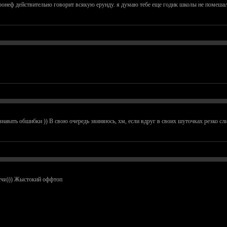
онеф действительно говорит всякую ерунду. я думаю тебе еще годик школы не помешал
знавать обшибки )) В свою очередь звиняюсь, хм, если вдруг в своих шуточках резко сл
исчи))) Жыстокий оффтоп