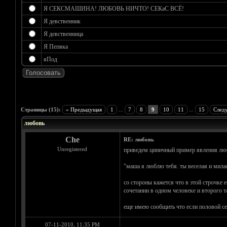
Я СЕКСМАШИНА! ЛЮБОВЬ НИЧТО! СЕКаС ВСЁ!
Я девственник
Я девственница
Я Пепяка
яПод
Голосов: 0 - Средняя оценка: 0
1
2
3
4
5
Страницы (15):
« Предыдущая
1
...
7
8
9
10
11
...
15
След
любовь
Che
RE: любовь
Unregistered
приведем циничный пример явления лю
"маша я люблю тебя. ты веселая и милая
со стороны кажется что в этой строчке
сочетании в одном человеке и второго 
еще имею сообщить что если половой сек
07-11-2010, 11:35 PM