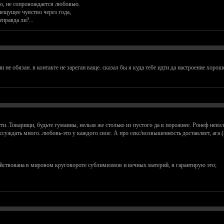
о, не сопровождается любовью.
пещущее чувство через года,
правда ли?...
и не обязан. в контакте не зареган ваще. сказал бы я куда тебе идти да настроение хорош
сти..Товарищи, будьте гуманны, нельзя же столько из пустого да в порожнее. Ронеф неи
рассуждать много..любовь-это у каждого свое. А про секс/возвышенность доставляет, ага 
ействована в мировом круговороте сублимизмов и вечных материй, я гарантирую это;