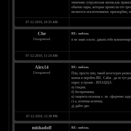
типичная супружеская жизнь,как правил
обычно пары, которые пронесли ето тре
являются исключениями. прискорбно, не
07-12-2010, 10:35 AM
Che
RE: любовь
Unregistered
я не знаю ололо. давать тебе комментари
07-12-2010, 11:24 AM
Alex14
RE: любовь
Unregistered
Ппц..просто ппц..такой мозгосрач разве
компа и перейти IRL. Сабж ..да че тут 
опрос устроим - ИПАЦЦА:
а) стыдна;
б) беспричинна;
в) тащемта половая е..ля сферично зад
г) а, атлична-атлична;
д) дайте две.
07-12-2010, 12:38 PM
mishadoff
RE: любовь