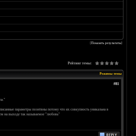
[
Показать результаты
]
Рейтинг темы:
Режимы темы
#81
па."
еописанные параметры позитвны потому что их совкупность уникальна в
еем на выходе так называемое "любовь"