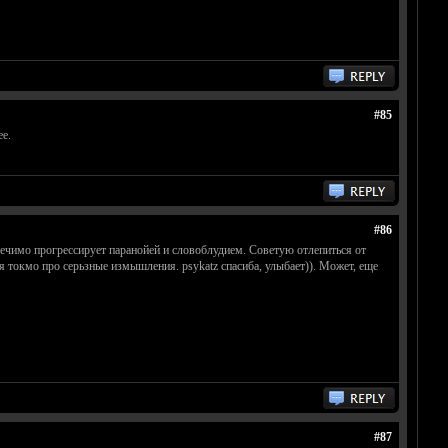
#85
ее.
#86
злечимо прогрессирует паранойей и словоблудием. Советую отлепиться от
(я токмо про серьзные измышления. psykatz спасиба, улыбает)). Может, еще
#87