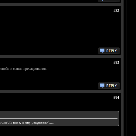
#82
#83
аранойя и мания преследования.
#84
ока 0,5 пива, и мну ращзвезло".....