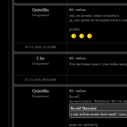
Quintilla
RE: любовь
Unregistered
увы, но должна с вами согласиться.
да, секс далеко не последняя весчь в от
psykatz,
07-11-2010, 11:45 PM
Che
RE: любовь
Unregistered
Я не настолько сошел с ума чтобы заводи
07-12-2010, 09:44 AM
Quintilla
RE: любовь
Unregistered
Ro-neF,
раз на то пошло...Квинтилла. Вот так ве
Ro-neF Писал(а):
а ещё любовь может быть такой: "оооо, 
разве ето любовь?))