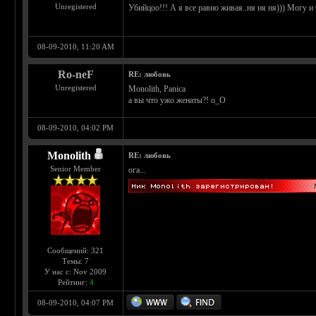
Unregistered
Убийцоо!!! А я все равно живая..ня ня ня))) Могу и 
08-09-2010, 11:20 AM
Ro-neF
RE: любовь
Unregistered
Monolith, Panica
а вы что ужо женаты?! о_О
08-09-2010, 04:02 PM
Monolith
RE: любовь
Senior Member
ога...
Сообщений: 321
Темы: 7
У нас с: Nov 2009
Рейтинг:
4
08-09-2010, 04:07 PM