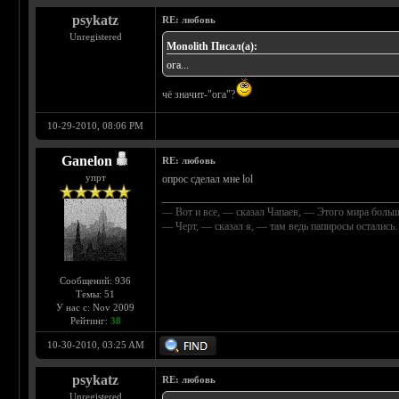
psykatz
RE: любовь
Unregistered
Monolith Писал(а):
ога...
чё значит-"ога"?
10-29-2010, 08:06 PM
Ganelon
RE: любовь
упрт
опрос сделал мне lol
____________________________________________
— Вот и все, — сказал Чапаев, — Этого мира больш
— Черт, — сказал я, — там ведь папиросы осталис
Сообщений: 936
Темы: 51
У нас с: Nov 2009
Рейтинг:
38
10-30-2010, 03:25 AM
psykatz
RE: любовь
Unregistered