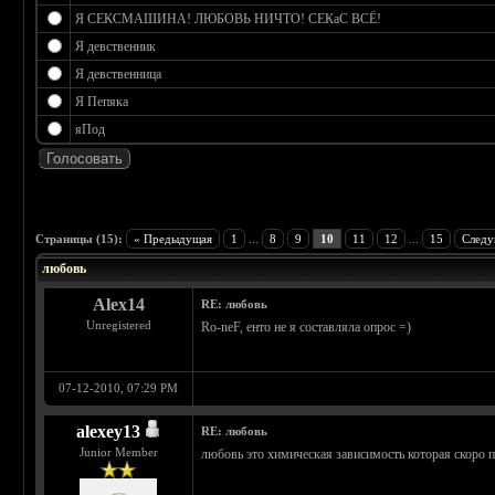
Я СЕКСМАШИНА! ЛЮБОВЬ НИЧТО! СЕКаС ВСЁ!
Я девственник
Я девственница
Я Пепяка
яПод
 0
Страницы (15):
« Предыдущая
1
...
8
9
10
11
12
...
15
Следу
любовь
Alex14
RE: любовь
Unregistered
Ro-neF, енто не я составляла опрос =)
07-12-2010, 07:29 PM
alexey13
RE: любовь
Junior Member
любовь это химическая зависимость которая скоро 