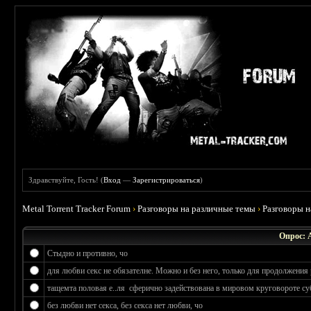
Здравствуйте, Гость! (
Вход
—
Зарегистрироваться
)
Metal Torrent Tracker Forum
›
Разговоры на различные темы
›
Разговоры 
Опрос: 
Стыдно и противно, чо
для любви секс не обязателне. Можно и без него, только для продолжения 
тащемта половая е..ля сферично задействована в мировом круговороте су
без любви нет секса, без секса нет любви, чо