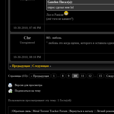
Ganelon Писал(а):
опрос сделал мне lol
Лол в Panic
a
е
(ачё тэги не канают?)
10-30-2010, 07:46 PM
Che
RE: любовь
Unregistered
" любовь это когда щенок, которого я оставила одног
10-30-2010, 08:10 PM
«
Предыдущая
|
Следующая
»
Страницы (15):
« Предыдущая
1
...
8
9
10
11
12
...
15
Следу
Версия для просмотра
Подписаться на тему
Пользователи просматривают эту тему: 1 Гость(ей)
|
Обратная связь
|
Metal Torrent Tracker Forum
|
Вернуться к началу
|
|
Лёгкий режи