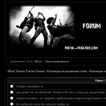
Здравствуйте, Гость! (
Вход
—
Зарегистрироваться
)
Metal Torrent Tracker Forum
›
Разговоры на различные темы
›
Разговоры 
Опрос: 
Стыдно и противно, чо
для любви секс не обязателне. Можно и без него, только для продолжения 
тащемта половая е..ля сферично задействована в мировом круговороте су
без любви нет секса, без секса нет любви, чо