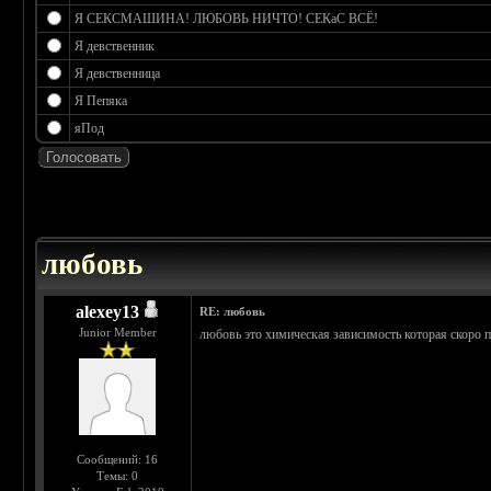
Я СЕКСМАШИНА! ЛЮБОВЬ НИЧТО! СЕКаС ВСЁ!
Я девственник
Я девственница
Я Пепяка
яПод
 0
любовь
alexey13
RE: любовь
Junior Member
любовь это химическая зависимость которая скоро 
Сообщений: 16
Темы: 0