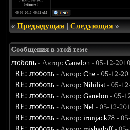
У нас с: Feb 2010
Рейтинг:
0
08-09-2010, 08:32 AM
«
Предыдущая
|
Следующая
»
Сообщения в этой теме
любовь
- Автор:
Ganelon
- 05-12-201
RE: любовь
- Автор:
Che
- 05-12-20
RE: любовь
- Автор:
Nihilist
- 05-12
RE: любовь
- Автор:
Ganelon
- 05-1
RE: любовь
- Автор:
Nel
- 05-12-20
RE: любовь
- Автор:
ironjack78
- 05
RE: любовь
- Автор:
mishadoff
- 05-